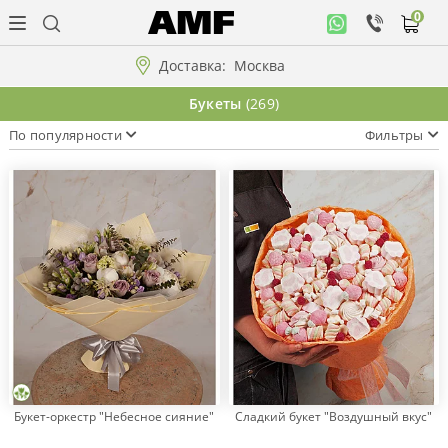
0
Личный
кабинет
Доставка:
Москва
Музыкальная
Букеты
(269)
коллекция
По популярности
Фильтры
Цветы
Композиции
"ВАУ"!!!
Коллекции!!!
Розы
Букет-оркестр "Небесное сияние"
Сладкий букет "Воздушный вкус"
Подарки