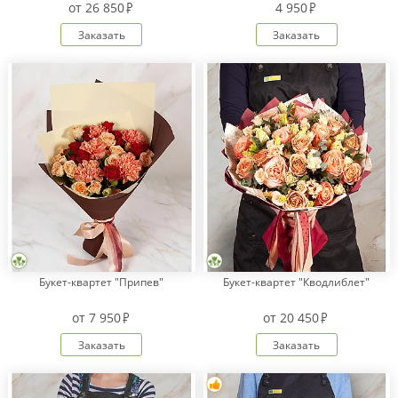
от
26 850
4 950
Заказать
Заказать
Оплата
заказа
Условия
доставки
Бонусная
программа
Корпоративным
клиентам
Обратная
связь
О
Букет-квартет "Припев"
Букет-квартет "Кводлиблет"
компании
от
7 950
от
20 450
Change
language
Заказать
Заказать
to
English