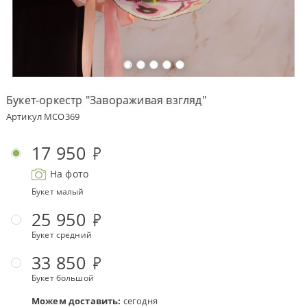
Оплата
заказа
Условия
доставки
Букет-оркестр "Завораживая взгляд"
Бонусная
Артикул MCO369
программа
Корпоративным
17 950
клиентам
На фото
Обратная
связь
Букет малый
О
25 950
компании
Букет средний
Change
33 850
language
to
Букет большой
English
Можем доставить:
сегодня