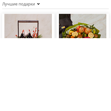
Лучшие подарки
Подарочное кашпо "Пряные
Фруктовый букет "Энергия
ягоды"
природы"
16 590
8 550
a
a
Заказать
Заказать