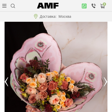
0
Личный
кабинет
Доставка:
Москва
Музыкальная
коллекция
Цветы
Композиции
"ВАУ"!!!
Коллекции!!!
Розы
Подарки