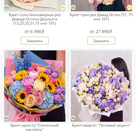
Букет-соло пионовидных роз
Букет-трио роз Дэвид Остин (51, 75
Дэвида Остина Джульета
или 101)
Оплата
(15,25,35,51,75 или 101)
заказа
от
6 990
от
27 890
Условия
доставки
Заказать
Заказать
Бонусная
программа
Корпоративным
клиентам
Обратная
связь
О
компании
Change
language
to
English
Букет-оркестр "Солнечный
Букет-квартет "Лиловый акцент"
коктейль"