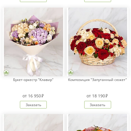
Букет-оркестр "Клавир"
Композиция "Запутанный сюжет"
от
16 950
от
18 190
Заказать
Заказать