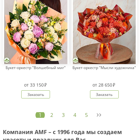
Букет-оркестр "Волшебный миг"
Букет-оркестр "Мысли художника"
от
33 150
от
28 650
Заказать
Заказать
1
2
3
4
5
Компания AMF – с 1996 года мы создаем
красоту и праздник для Вас