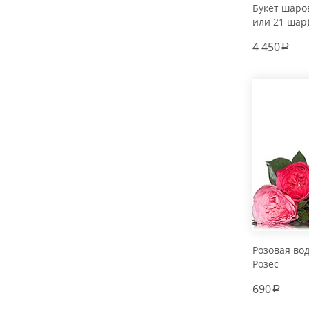
Букет шаров
или 21 шар
4 450
a
Розовая во
Розес
690
a