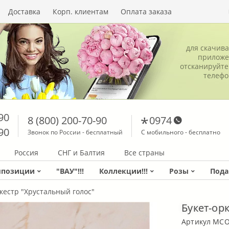
Доставка
Корп. клиентам
Оплата заказа
для скачив
приложе
отсканируйте
телеф
90
8 (800) 200-70-90
0974
90
Звонок по России - бесплатный
С мобильного - бесплатно
Россия
СНГ и Балтия
Все страны
мпозиции
"ВАУ"!!!
Коллекции!!!
Розы
Пода
кестр "Хрустальный голос"
Букет-ор
Артикул MC