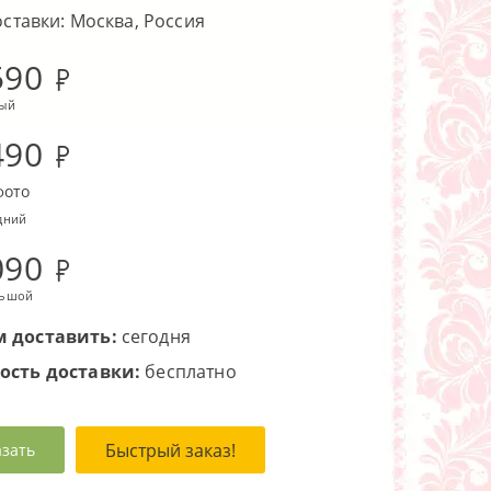
оставки: Москва, Россия
590
лый
490
фото
дний
090
льшой
 доставить:
сегодня
ость доставки:
бесплатно
Быстрый заказ!
азать