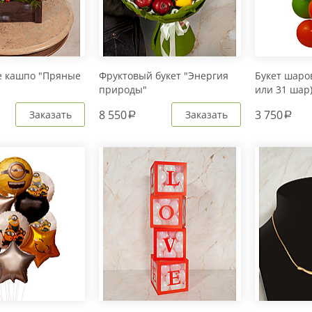
е кашпо "Пряные
Фруктовый букет "Энергия
Букет шаров
природы"
или 31 шар
8 550
3 750
Заказать
Заказать
a
a