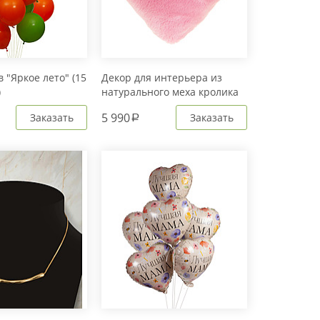
 "Яркое лето" (15
Декор для интерьера из
)
натурального меха кролика
Рекс "Сердце" IM20601
5 990
Заказать
Заказать
a