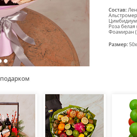
Состав:
Лент
Альстромер
Цимбидиум б
Роза белая (
Фоамиран (1
Размер:
50x
 подарком