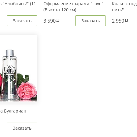
 "Улыбнись!" (11
Оформление шарами "Love"
Колье с под
)
(Высота 120 см)
нить"
3 590
2 950
Заказать
Заказать
a
a
да Булгариан
Заказать