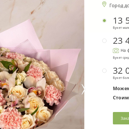
Город д
13 
Букет ма
23 
На 
Букет сре
32 
Букет бо
Можем
Стоим
Зак