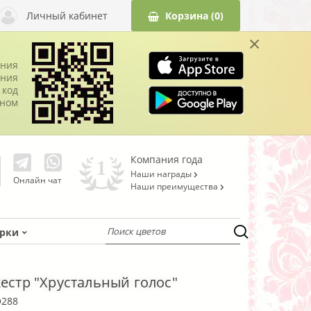
Личный кабинет
Корзина
(0)
×
ания
ния
 код
оном
Компания года
Наши награды
Онлайн чат
Наши преимущества
рки
кестр "Хрустальный голос"
O288