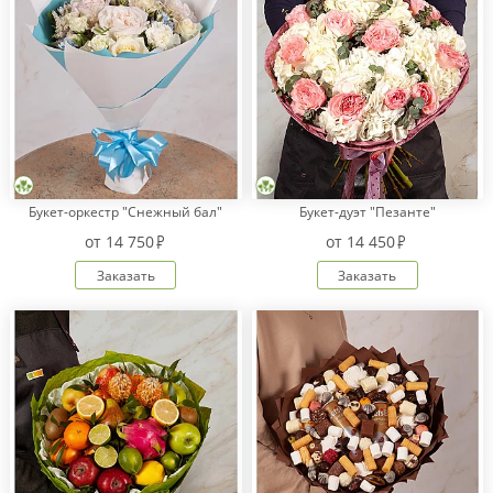
Букет-оркестр "Снежный бал"
Букет-дуэт "Пезанте"
от
14 750
от
14 450
Заказать
Заказать