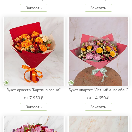
Заказать
Заказать
Оплата
заказа
Условия
доставки
Бонусная
программа
Корпоративным
клиентам
Обратная
связь
Букет-оркестр "Картина осени"
Букет-квартет "Летний ансамбль"
О
компании
от
7 950
от
14 650
Заказать
Заказать
Change
language
to
English