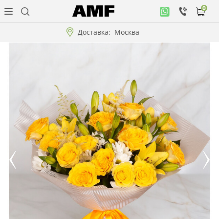
0
Личный
кабинет
Доставка:
Москва
Музыкальная
коллекция
Цветы
Композиции
"ВАУ"!!!
Коллекции!!!
Розы
Подарки