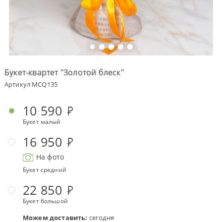
Оплата
заказа
Условия
доставки
Букет-квартет "Золотой блеск"
Бонусная
Артикул MCQ135
программа
Корпоративным
10 590
клиентам
Букет малый
Обратная
связь
16 950
О
На фото
компании
Букет средний
Change
22 850
language
to
Букет большой
English
Можем доставить:
сегодня