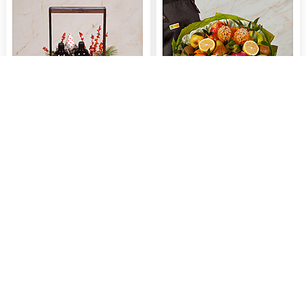
Подарочное кашпо "Пряные
Фруктовый букет "Энергия
ягоды"
природы"
16 590
8 550
a
a
Заказать
Заказать