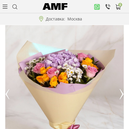
0
Личный
кабинет
Доставка:
Москва
Музыкальная
коллекция
Цветы
Композиции
"ВАУ"!!!
Коллекции!!!
Розы
Подарки