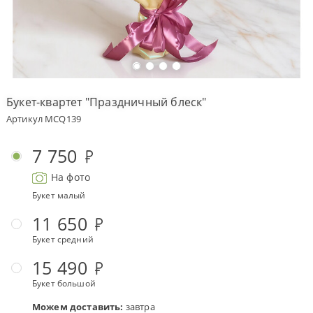
Оплата
заказа
Условия
доставки
Букет-квартет "Праздничный блеск"
Бонусная
Артикул MCQ139
программа
Корпоративным
7 750
клиентам
На фото
Обратная
связь
Букет малый
О
11 650
компании
Букет средний
Change
15 490
language
to
Букет большой
English
Можем доставить:
завтра