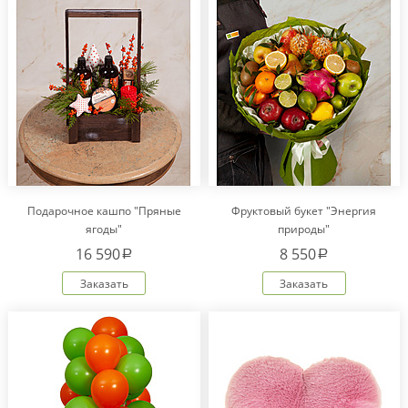
Подарочное кашпо "Пряные
Фруктовый букет "Энергия
ягоды"
природы"
16 590
8 550
a
a
Заказать
Заказать