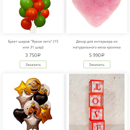
Букет шаров "Яркое лето" (15
Декор для интерьера из
или 31 шар)
натурального меха кролика
Рекс "Сердце" IM20601
3 750
5 990
a
a
Заказать
Заказать