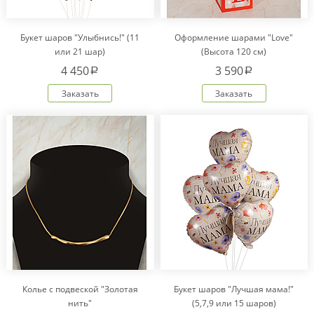
Букет шаров "Улыбнись!" (11
Оформление шарами "Love"
или 21 шар)
(Высота 120 см)
4 450
3 590
a
a
Заказать
Заказать
Колье с подвеской "Золотая
Букет шаров "Лучшая мама!"
нить"
(5,7,9 или 15 шаров)