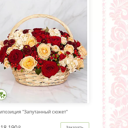
мпозиция "Запутанный сюжет"
т
18 190
Заказать