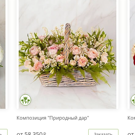
Композиция "Природный дар"
Ко
от
58 350
о
ь
Заказать