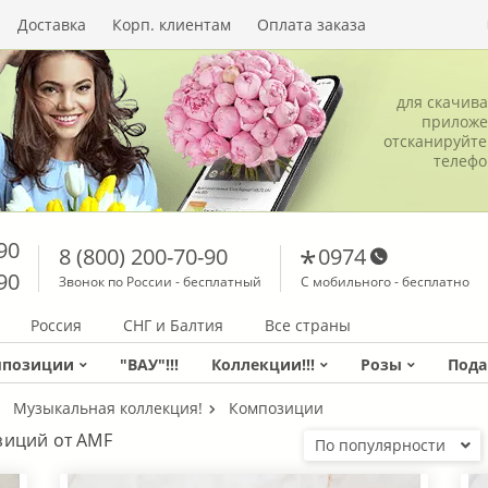
Доставка
Корп. клиентам
Оплата заказа
для скачив
приложе
отсканируйте
телеф
90
8 (800) 200-70-90
0974
90
Звонок по России - бесплатный
С мобильного - бесплатно
Россия
СНГ и Балтия
Все страны
мпозиции
"ВАУ"!!!
Коллекции!!!
Розы
Пода
Музыкальная коллекция!
Композиции
зиций от AMF
По популярности