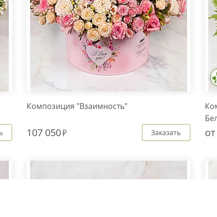
Композиция "Взаимность"
Ко
Бе
107 050
о
ь
Заказать