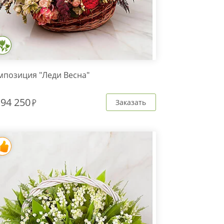
мпозиция "Леди Весна"
т
94 250
Заказать