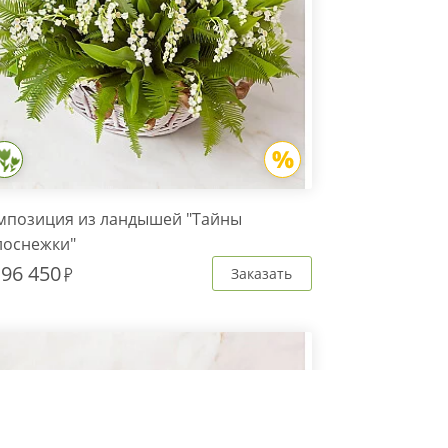
мпозиция из ландышей "Тайны
лоснежки"
т
96 450
Заказать