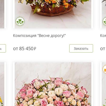
Композиция "Весне дорогу!"
Ко
от
85 450
о
ь
Заказать