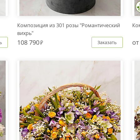
Композиция из 301 розы "Романтический
Ко
вихрь"
108 790
о
ь
Заказать