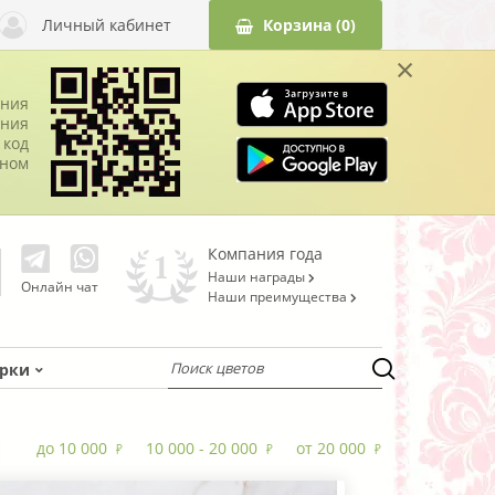
Личный кабинет
Корзина
(0)
×
ания
ния
 код
оном
Компания года
Наши награды
Онлайн чат
Наши преимущества
рки
до 10 000
10 000 - 20 000
от 20 000