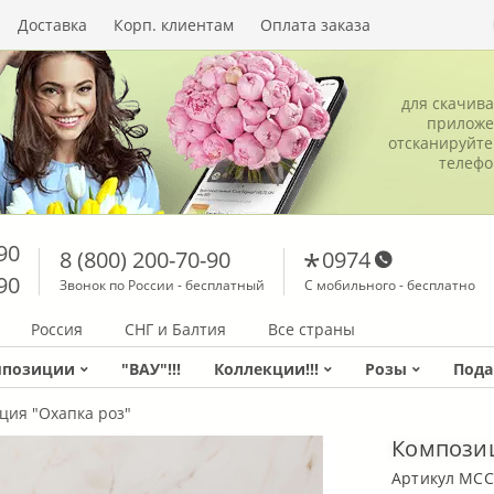
Доставка
Корп. клиентам
Оплата заказа
для скачив
приложе
отсканируйте
телеф
90
8 (800) 200-70-90
0974
90
Звонок по России - бесплатный
С мобильного - бесплатно
Россия
СНГ и Балтия
Все страны
мпозиции
"ВАУ"!!!
Коллекции!!!
Розы
Пода
ция "Охапка роз"
Композиц
Артикул MCC