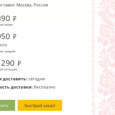
оставки: Москва, Россия
390
ия малая
950
фото
ия средняя
 290
ия большая
 доставить:
сегодня
ость доставки:
бесплатно
Быстрый заказ!
азать