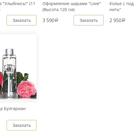
 "Улыбнись!" (11
Оформление шарами "Love"
Колье с под
)
(Высота 120 см)
нить"
3 590
2 950
Заказать
Заказать
a
a
да Булгариан
Заказать