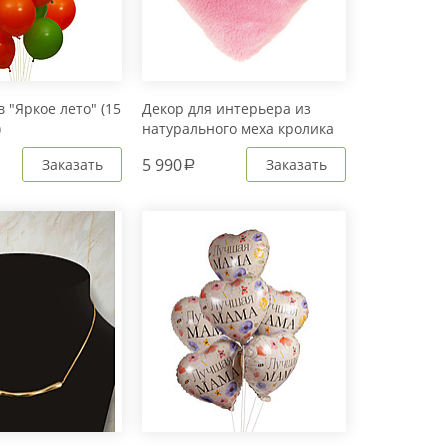
 "Яркое лето" (15
Декор для интерьера из
)
натурального меха кролика
Рекс "Сердце" IM20601
5 990
Заказать
Заказать
a