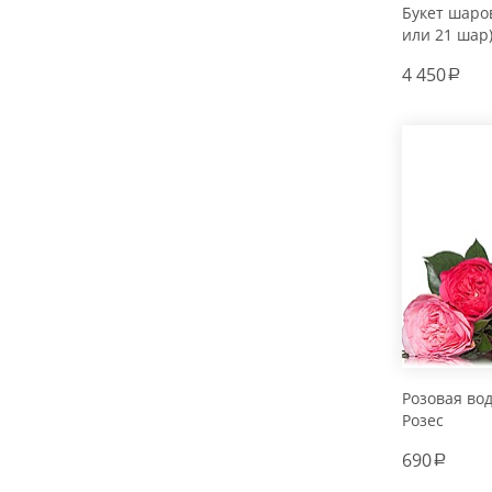
Букет шаров
или 21 шар
4 450
a
Розовая во
Розес
690
a