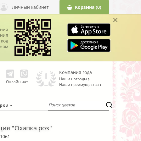
Личный кабинет
Корзина
(0)
×
ания
ния
 код
оном
Компания года
Наши награды
Онлайн чат
Наши преимущества
рки
ия "Охапка роз"
1061