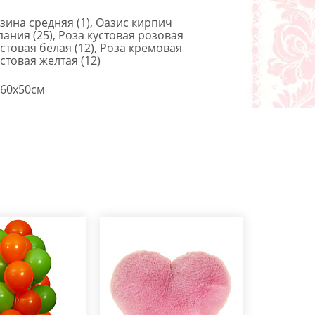
ина средняя (1), Оазис кирпич
спания (25), Роза кустовая розовая
кустовая белая (12), Роза кремовая
устовая желтая (12)
60x50см