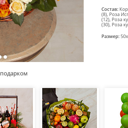
Состав:
Корз
(8), Роза И
(12), Роза 
(30), Роза к
Размер:
50x
 подарком