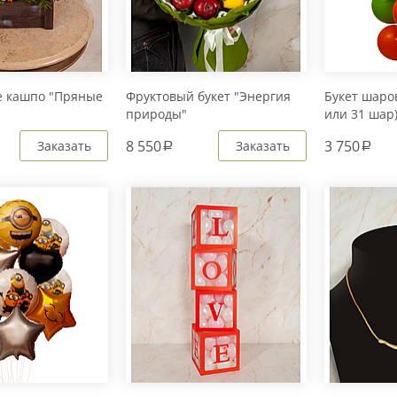
е кашпо "Пряные
Фруктовый букет "Энергия
Букет шаров
природы"
или 31 шар
8 550
3 750
Заказать
Заказать
a
a