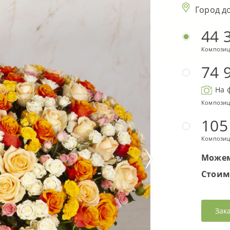
Город д
44 
Композиц
74 
На 
Композиц
105
Композиц
Можем
Стоим
Зак