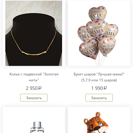
Колье с подвеской "Золотая
Букет шаров "Лучшая мама!"
нить"
(5,7,9 или 15 шаров)
2 950
1 990
a
a
Заказать
Заказать