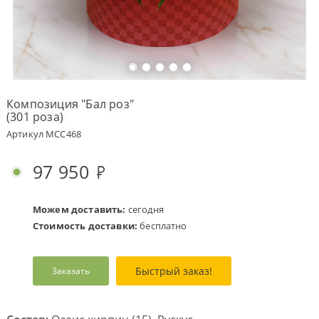
Оплата
заказа
Условия
доставки
Композиция "Бал роз"
(301 роза)
Бонусная
программа
Артикул MCC468
Корпоративным
клиентам
97 950
Обратная
связь
Можем доставить:
сегодня
О
Стоимость доставки:
бесплатно
компании
Change
Быстрый заказ!
Заказать
language
to
English