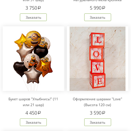
Рекс "Сердце" IM20601
3 750
5 990
a
a
Заказать
Заказать
Букет шаров "Улыбнись!" (11
Оформление шарами "Love"
или 21 шар)
(Высота 120 см)
4 450
3 590
a
a
Заказать
Заказать