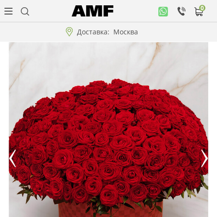
0
Личный
кабинет
Доставка:
Москва
Музыкальная
коллекция
Цветы
Композиции
"ВАУ"!!!
Коллекции!!!
Розы
Подарки