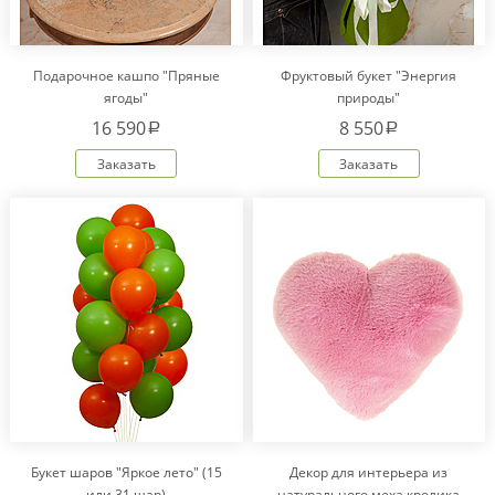
Подарочное кашпо "Пряные
Фруктовый букет "Энергия
ягоды"
природы"
16 590
8 550
a
a
Заказать
Заказать
Букет шаров "Яркое лето" (15
Декор для интерьера из
или 31 шар)
натурального меха кролика