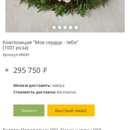
Оплата
заказа
Условия
доставки
Композиция "Мое сердце - тебе"
(1001 роза)
Бонусная
программа
Артикул AR681
Корпоративным
клиентам
295 750
Обратная
связь
Можем доставить:
завтра
О
Стоимость доставки:
бесплатно
компании
Change
Быстрый заказ!
Заказать
language
to
English