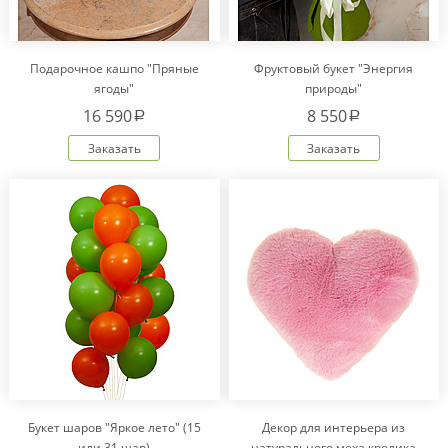
Подарочное кашпо "Пряные
Фруктовый букет "Энергия
ягоды"
природы"
16 590
8 550
a
a
Заказать
Заказать
Букет шаров "Яркое лето" (15
Декор для интерьера из
или 31 шар)
натурального меха кролика