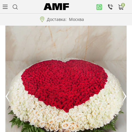
0
Личный
кабинет
Доставка:
Москва
Музыкальная
коллекция
Цветы
Композиции
"ВАУ"!!!
Коллекции!!!
Розы
Подарки