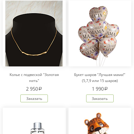
Колье с подвеской "Золотая
Букет шаров "Лучшая мама!"
нить"
(5,7,9 или 15 шаров)
2 950
1 990
a
a
Заказать
Заказать