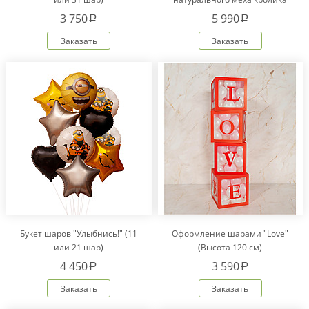
Рекс "Сердце" IM20601
3 750
5 990
a
a
Заказать
Заказать
Букет шаров "Улыбнись!" (11
Оформление шарами "Love"
или 21 шар)
(Высота 120 см)
4 450
3 590
a
a
Заказать
Заказать