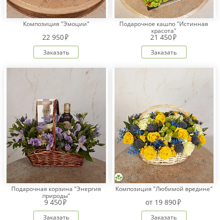
Композиция "Эмоции"
Подарочное кашпо "Истинная
красота"
Оплата
22 950
21 450
заказа
Заказать
Заказать
Условия
доставки
Бонусная
программа
Корпоративным
клиентам
Обратная
связь
О
компании
Change
language
Подарочная корзина "Энергия
Композиция "Любимой вредине"
to
природы"
English
9 450
от
19 890
Заказать
Заказать