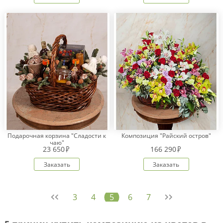
Подарочная корзина "Сладости к
Композиция "Райский остров"
чаю"
23 650
166 290
Заказать
Заказать
3
4
5
6
7