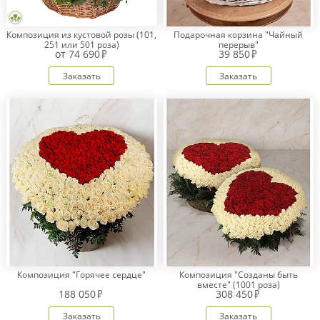
Композиция из кустовой розы (101,
Подарочная корзина "Чайный
251 или 501 роза)
перерыв"
от
74 690
39 850
Заказать
Заказать
Композиция "Горячее сердце"
Композиция "Созданы быть
вместе" (1001 роза)
188 050
308 450
Заказать
Заказать