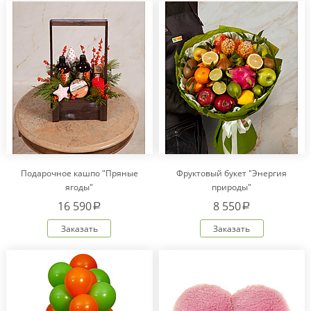
Подарочное кашпо "Пряные
Фруктовый букет "Энергия
ягоды"
природы"
16 590
8 550
a
a
Заказать
Заказать