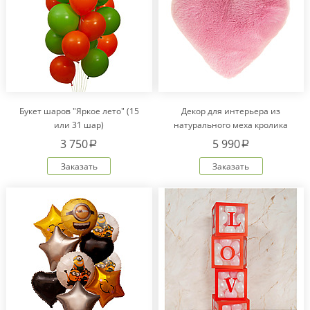
Букет шаров "Яркое лето" (15
Декор для интерьера из
или 31 шар)
натурального меха кролика
Рекс "Сердце" IM20601
3 750
5 990
a
a
Заказать
Заказать