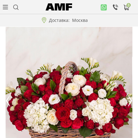
0
Личный
кабинет
Доставка:
Москва
Музыкальная
коллекция
Цветы
Композиции
"ВАУ"!!!
Коллекции!!!
Розы
Подарки