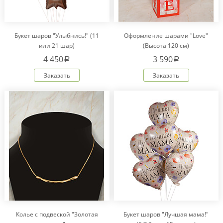
Букет шаров "Улыбнись!" (11
Оформление шарами "Love"
или 21 шар)
(Высота 120 см)
4 450
3 590
a
a
Заказать
Заказать
Колье с подвеской "Золотая
Букет шаров "Лучшая мама!"