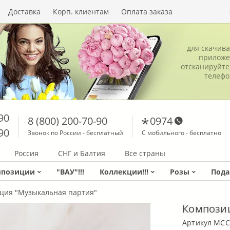
Доставка
Корп. клиентам
Оплата заказа
для скачив
приложе
отсканируйте
телеф
90
8 (800) 200-70-90
0974
90
Звонок по России - бесплатный
С мобильного - бесплатно
Россия
СНГ и Балтия
Все страны
мпозиции
"ВАУ"!!!
Коллекции!!!
Розы
Пода
ция "Музыкальная партия"
Композиц
Артикул MCC