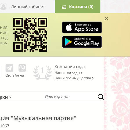
Личный кабинет
Корзина
(0)
×
ания
ния
 код
оном
Компания года
Наши награды
Онлайн чат
Наши преимущества
рки
ия "Музыкальная партия"
1067