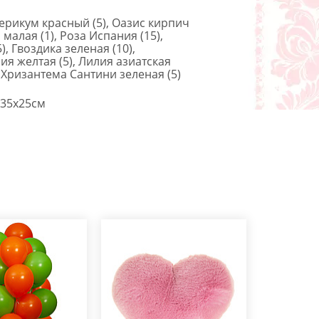
ерикум красный (5), Оазис кирпич
 малая (1), Роза Испания (15),
), Гвоздика зеленая (10),
я желтая (5), Лилия азиатская
, Хризантема Сантини зеленая (5)
35x25см