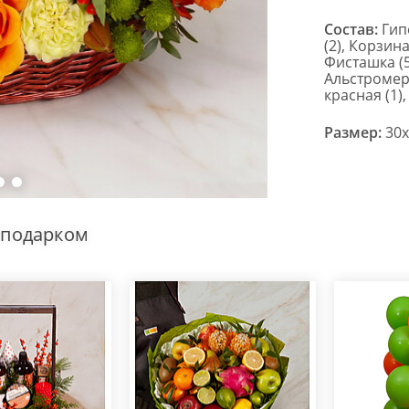
Состав:
Гип
(2), Корзина
Фисташка (5
Альстромери
красная (1)
Размер:
30x
 подарком