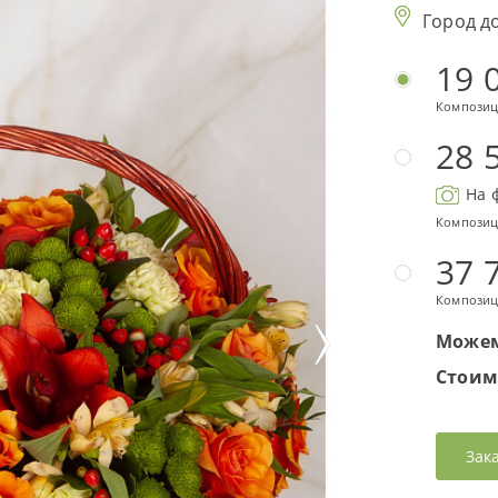
Город д
19 
Композиц
28 
На 
Композиц
37 
Композиц
Можем
Стоим
Зак