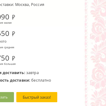
оставки: Москва, Россия
090
ия малая
550
фото
ия средняя
750
ия большая
 доставить:
завтра
ость доставки:
бесплатно
Быстрый заказ!
азать