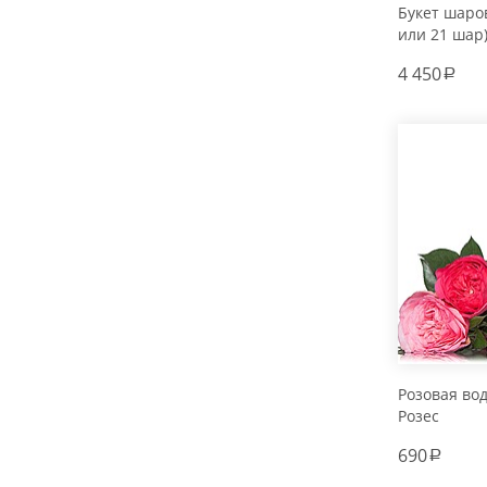
Букет шаров
или 21 шар
4 450
a
Розовая во
Розес
690
a