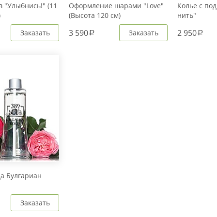
 "Улыбнись!" (11
Оформление шарами "Love"
Колье с под
)
(Высота 120 см)
нить"
3 590
2 950
Заказать
Заказать
a
a
да Булгариан
Заказать