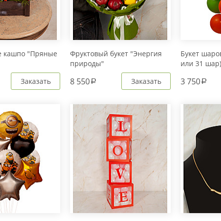
е кашпо "Пряные
Фруктовый букет "Энергия
Букет шаров
природы"
или 31 шар
8 550
3 750
Заказать
Заказать
a
a