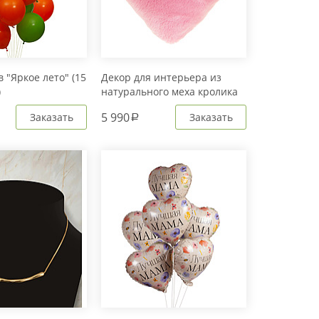
 "Яркое лето" (15
Декор для интерьера из
)
натурального меха кролика
Рекс "Сердце" IM20601
5 990
Заказать
Заказать
a