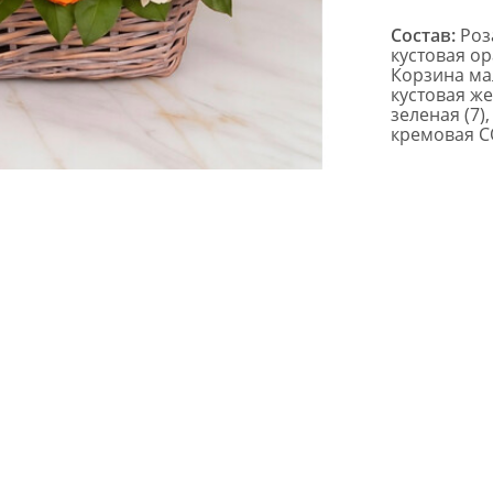
Состав:
Роза
кустовая ор
Корзина мал
кустовая же
зеленая (7)
кремовая СО
Размер:
35x
 подарком