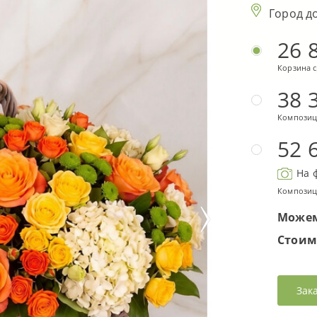
Город д
26 
Корзина 
38 
Композиц
52 
На 
Композиц
Можем
Стоим
Зак