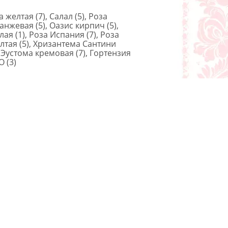
 желтая (7), Салал (5), Роза
анжевая (5), Оазис кирпич (5),
ая (1), Роза Испания (7), Роза
лтая (5), Хризантема Сантини
, Эустома кремовая (7), Гортензия
 (3)
35x25см