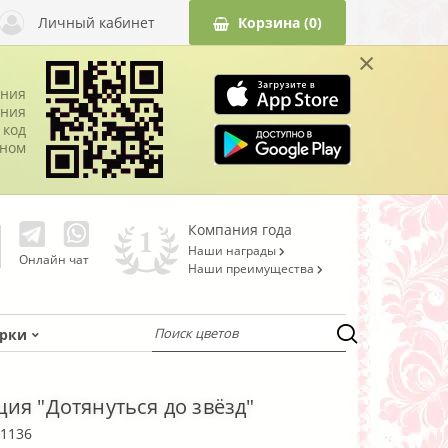
Личный кабинет
Корзина
(0)
×
ания
ния
 код
оном
Компания года
Наши награды
Онлайн чат
Наши преимущества
рки
ия "Дотянуться до звёзд"
1136