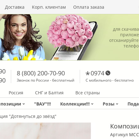
Доставка
Корп. клиентам
Оплата заказа
для скачив
приложе
отсканируйте
телеф
90
8 (800) 200-70-90
0974
90
Звонок по России - бесплатный
С мобильного - бесплатно
Россия
СНГ и Балтия
Все страны
мпозиции
"ВАУ"!!!
Коллекции!!!
Розы
Пода
ия "Дотянуться до звёзд"
Композиц
Артикул MCC