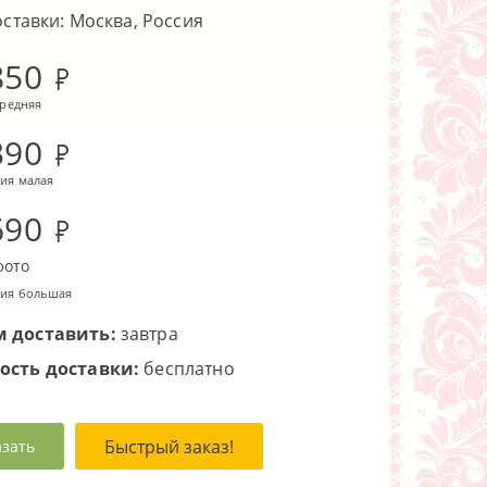
оставки: Москва, Россия
850
средняя
390
ия малая
690
фото
ия большая
 доставить:
завтра
ость доставки:
бесплатно
Быстрый заказ!
азать