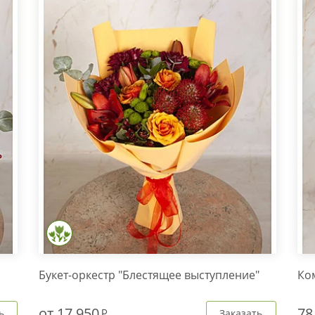
Букет-оркестр "Блестящее выступление"
Ко
от
17 950
78
ь
Заказать