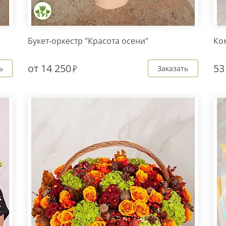
Букет-оркестр "Красота осени"
Ко
от
14 250
53
ь
Заказать