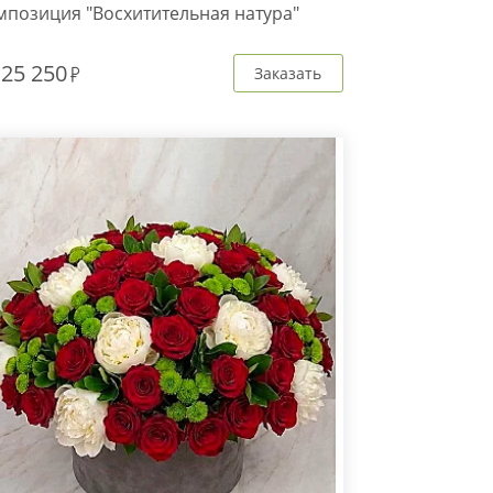
мпозиция "Восхитительная натура"
т
25 250
Заказать