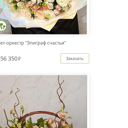
ет-оркестр "Эпиграф счастья"
т
56 350
Заказать