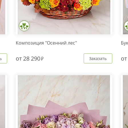
Композиция "Осенний лес"
Бук
от
28 290
о
ь
Заказать