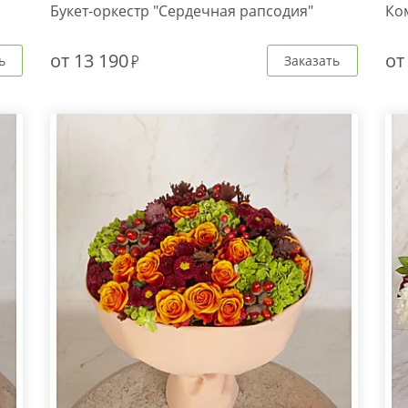
Букет-оркестр "Сердечная рапсодия"
Ко
от
13 190
о
ь
Заказать