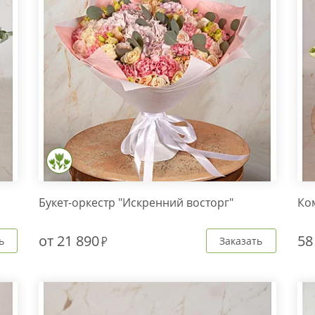
Букет-оркестр "Искренний восторг"
Ко
от
21 890
58
ь
Заказать