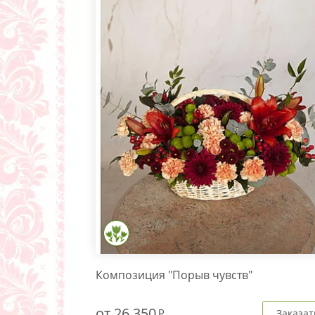
Композиция "Порыв чувств"
от
26 350
Заказат