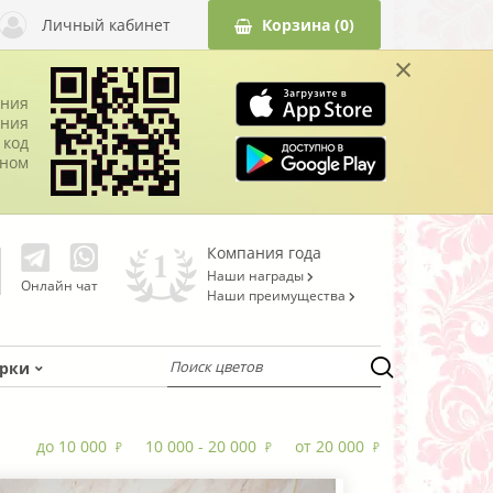
Личный кабинет
Корзина
(0)
×
ания
ния
 код
оном
Компания года
Наши награды
Онлайн чат
Наши преимущества
рки
до 10 000
10 000 - 20 000
от 20 000