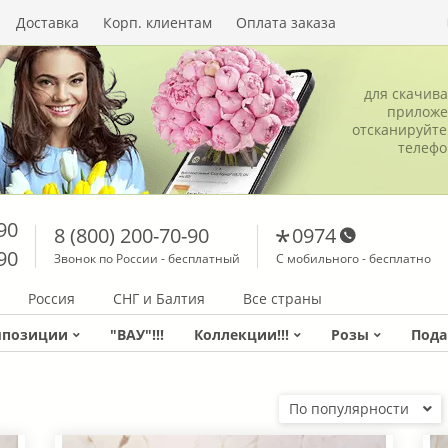
Доставка
Корп. клиентам
Оплата заказа
для скачив
приложе
отсканируйте
телеф
90
8 (800) 200-70-90
0974
90
Звонок по России - бесплатный
С мобильного - бесплатно
Россия
СНГ и Балтия
Все страны
мпозиции
"ВАУ"!!!
Коллекции!!!
Розы
Пода
По популярности