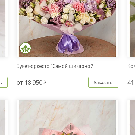
Букет-оркестр "Самой шикарной"
Ко
от
18 950
41
ь
Заказать