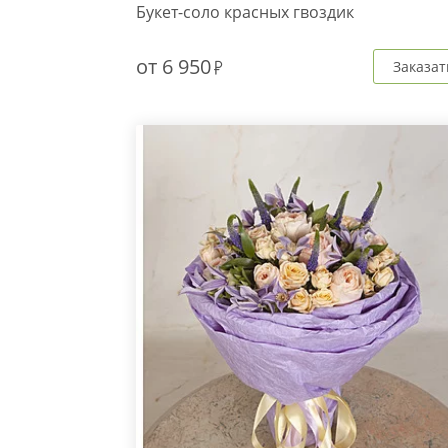
Букет-соло красных гвоздик
от
6 950
Заказат