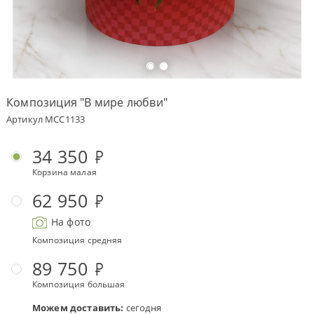
Оплата
заказа
Условия
доставки
Композиция "В мире любви"
Бонусная
Артикул MCC1133
программа
Корпоративным
34 350
клиентам
Корзина малая
Обратная
связь
62 950
О
На фото
компании
Композиция средняя
Change
89 750
language
to
Композиция большая
English
Можем доставить:
сегодня