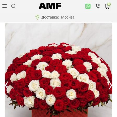
0
Личный
кабинет
Доставка:
Москва
Музыкальная
коллекция
Цветы
Композиции
"ВАУ"!!!
Коллекции!!!
Розы
Подарки