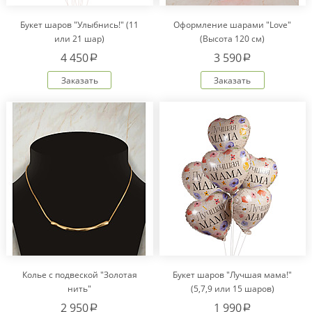
Букет шаров "Улыбнись!" (11
Оформление шарами "Love"
или 21 шар)
(Высота 120 см)
4 450
3 590
a
a
Заказать
Заказать
Колье с подвеской "Золотая
Букет шаров "Лучшая мама!"
нить"
(5,7,9 или 15 шаров)
2 950
1 990
a
a