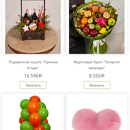
Подарочное кашпо "Пряные
Фруктовый букет "Энергия
ягоды"
природы"
16 590
8 550
a
a
Заказать
Заказать