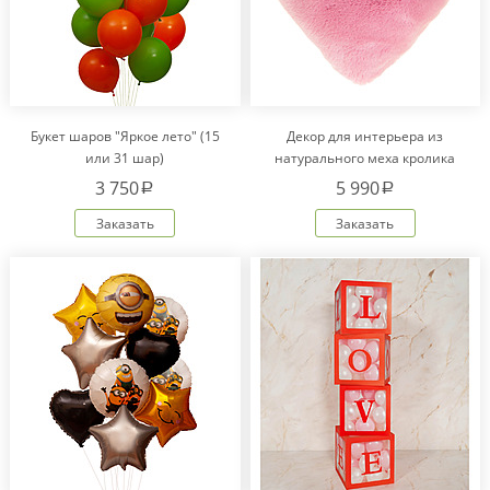
Букет шаров "Яркое лето" (15
Декор для интерьера из
или 31 шар)
натурального меха кролика
Рекс "Сердце" IM20601
3 750
5 990
a
a
Заказать
Заказать