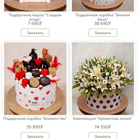
Подарочное кашпо "Сладкая
Подарочная коробка "Зимняя
ягода"
баня"
Оплата
7 690
38 690
заказа
Заказать
Заказать
Условия
доставки
Бонусная
программа
Корпоративным
клиентам
Обратная
связь
О
компании
Change
language
Подарочная коробка "Блаженство"
Композиция "Ароматная лилия"
to
English
35 890
74 550
Заказать
Заказать