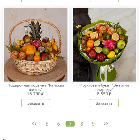
Подарочная корзина "Райская
Фруктовый букет "Энергия
жизнь"
природы"
18 790
8 550
Заказать
Заказать
5
6
7
8
9