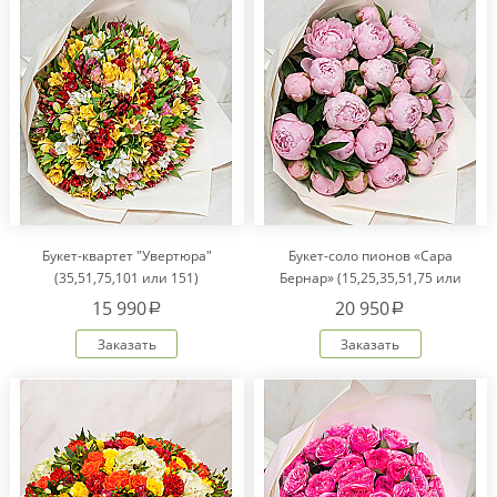
Букет-квартет "Увертюра"
Букет-соло пионов «Сара
(35,51,75,101 или 151)
Бернар» (15,25,35,51,75 или
101)
15 990
20 950
a
a
Заказать
Заказать