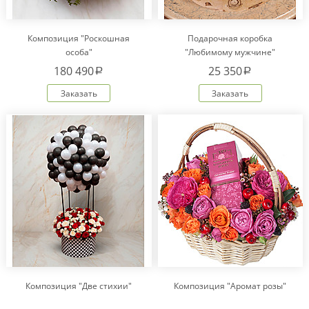
Композиция "Роскошная
Подарочная коробка
особа"
"Любимому мужчине"
180 490
25 350
a
a
Заказать
Заказать
Композиция "Две стихии"
Композиция "Аромат розы"