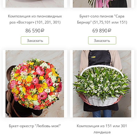
Композиция из пионовидных
Букет-соло пионов "Сара
роз «Восторг» (101, 201, 301)
Бернар" (51,75,101 или 151)
86 590
69 890
a
a
Заказать
Заказать
Букет-оркестр "Любовь моя!"
Композиция из 151 или 301
ландыша