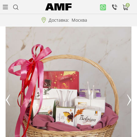
0
Личный
кабинет
Доставка:
Москва
Музыкальная
коллекция
Цветы
Композиции
"ВАУ"!!!
Коллекции!!!
Розы
Подарки