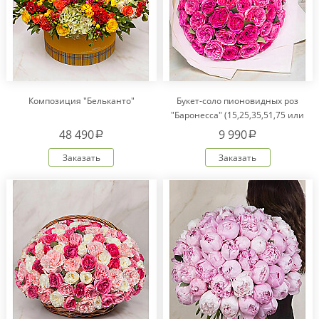
Композиция "Бельканто"
Букет-соло пионовидных роз
"Баронесса" (15,25,35,51,75 или
101)
48 490
9 990
a
a
Заказать
Заказать