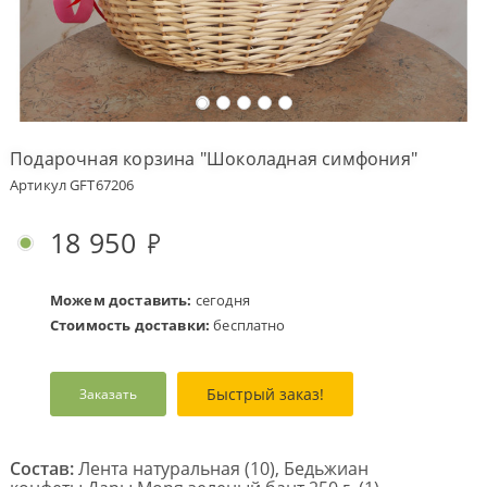
Оплата
заказа
Условия
доставки
Подарочная корзина "Шоколадная симфония"
Бонусная
Артикул GFT67206
программа
Корпоративным
18 950
клиентам
Обратная
связь
Можем доставить:
сегодня
Стоимость доставки:
бесплатно
О
компании
Быстрый заказ!
Заказать
Change
language
to
English
Состав:
Лента натуральная (10), Бедьжиан