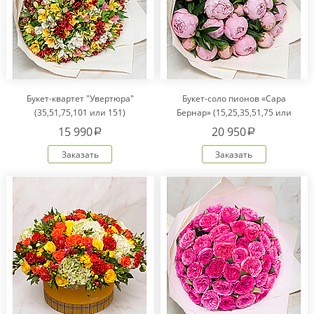
Букет-квартет "Увертюра"
Букет-соло пионов «Сара
(35,51,75,101 или 151)
Бернар» (15,25,35,51,75 или
101)
15 990
20 950
a
a
Заказать
Заказать