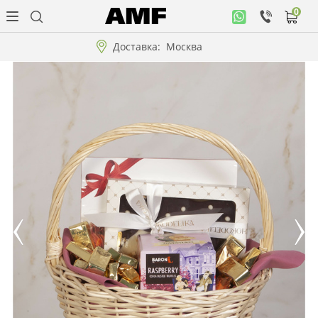
0
Личный
кабинет
Доставка:
Москва
Музыкальная
коллекция
Цветы
Композиции
"ВАУ"!!!
Коллекции!!!
Розы
Подарки