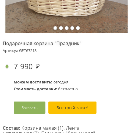
Оплата
заказа
Условия
доставки
Подарочная корзина "Праздник"
Бонусная
Артикул GFT67213
программа
Корпоративным
7 990
клиентам
Обратная
связь
Можем доставить:
сегодня
Стоимость доставки:
бесплатно
О
компании
Быстрый заказ!
Заказать
Change
language
to
English
Состав:
Корзина малая (1), Лента