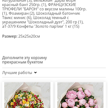
натуральная (3), Бельжиан "Дары моря"
красный бант 250гр. (1), ФРАНЦУЗСКИЕ
ТРЮФЕЛИ "БАРОН" со вкусом малины 100гр.
(1), Фоамиран (2), Шоколадный батончик
Твикс минис (6), Шоколад темный с
украшением "Шоколадный дуэт", 200 гр (1),
aT-37/9 Конфеты 'Золото партии' 1 кг (15)
Размер:
25x25x20см
Дополните эту корзину
прекрасным букетом
Лучшие работы