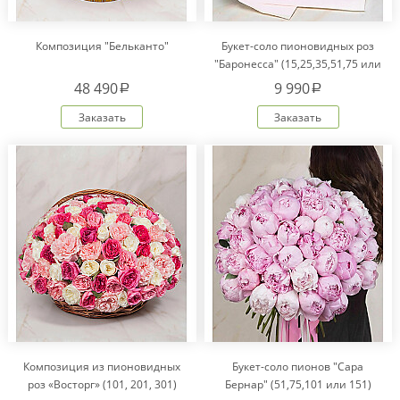
Композиция "Бельканто"
Букет-соло пионовидных роз
"Баронесса" (15,25,35,51,75 или
101)
48 490
9 990
a
a
Заказать
Заказать
Композиция из пионовидных
Букет-соло пионов "Сара
роз «Восторг» (101, 201, 301)
Бернар" (51,75,101 или 151)