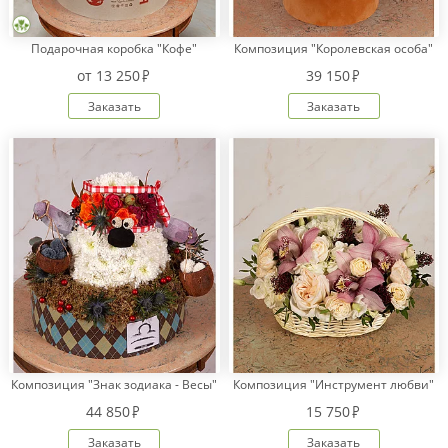
Подарочная коробка "Кофе"
Композиция "Королевская особа"
Оплата
от
13 250
39 150
заказа
Заказать
Заказать
Условия
доставки
Бонусная
программа
Корпоративным
клиентам
Обратная
связь
О
компании
Change
language
Композиция "Знак зодиака - Весы"
Композиция "Инструмент любви"
to
English
44 850
15 750
Заказать
Заказать