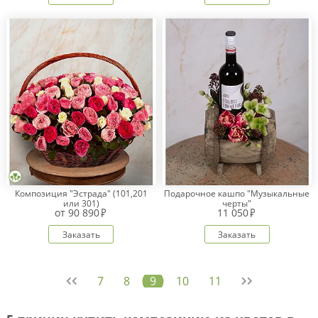
Композиция "Эстрада" (101,201
Подарочное кашпо "Музыкальные
или 301)
черты"
от
90 890
11 050
Заказать
Заказать
7
8
9
10
11