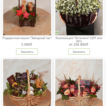
Подарочное кашпо "Звёздный час"
Композиция "Остинато" (201 или
301)
5 990
от
256 890
Заказать
Заказать