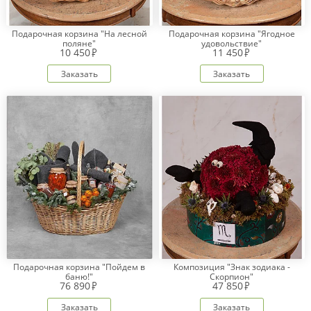
Подарочная корзина "На лесной
Подарочная корзина "Ягодное
поляне"
удовольствие"
10 450
11 450
Заказать
Заказать
Подарочная корзина "Пойдем в
Композиция "Знак зодиака -
баню!"
Скорпион"
76 890
47 850
Заказать
Заказать