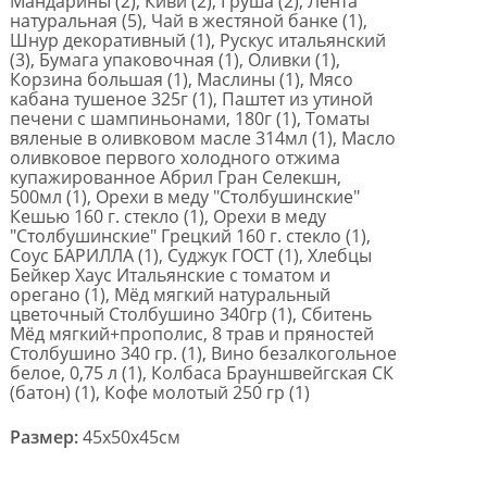
Мандарины (2), Киви (2), Груша (2), Лента
натуральная (5), Чай в жестяной банке (1),
Шнур декоративный (1), Рускус итальянский
(3), Бумага упаковочная (1), Оливки (1),
Корзина большая (1), Маслины (1), Мясо
кабана тушеное 325г (1), Паштет из утиной
печени с шампиньонами, 180г (1), Томаты
вяленые в оливковом масле 314мл (1), Масло
оливковое первого холодного отжима
купажированное Абрил Гран Селекшн,
500мл (1), Орехи в меду "Столбушинские"
Кешью 160 г. стекло (1), Орехи в меду
"Столбушинские" Грецкий 160 г. стекло (1),
Соус БАРИЛЛА (1), Суджук ГОСТ (1), Хлебцы
Бейкер Хаус Итальянские с томатом и
орегано (1), Мёд мягкий натуральный
цветочный Столбушино 340гр (1), Сбитень
Мёд мягкий+прополис, 8 трав и пряностей
Столбушино 340 гр. (1), Вино безалкогольное
белое, 0,75 л (1), Колбаса Брауншвейгская СК
(батон) (1), Кофе молотый 250 гр (1)
Размер:
45x50x45см