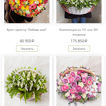
Букет-оркестр "Любовь моя!"
Композиция из 151 или 301
ландыша
40 950
175 850
a
a
Заказать
Заказать