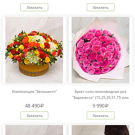
Заказать
Заказать
Композиция "Бельканто"
Букет-соло пионовидных роз
"Баронесса" (15,25,35,51,75 или
101)
48 490
9 990
a
a
Заказать
Заказать