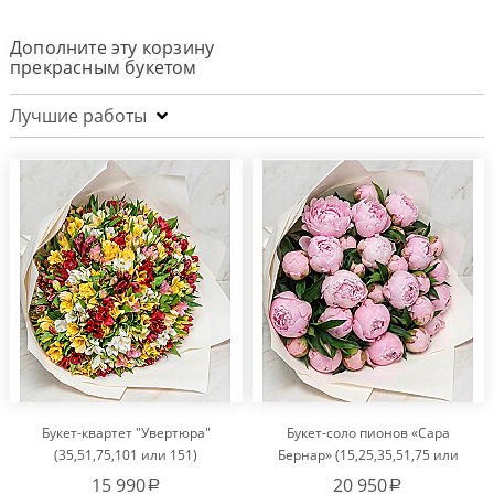
Дополните эту корзину
прекрасным букетом
Лучшие работы
Букет-квартет "Увертюра"
Букет-соло пионов «Сара
(35,51,75,101 или 151)
Бернар» (15,25,35,51,75 или
101)
15 990
20 950
a
a