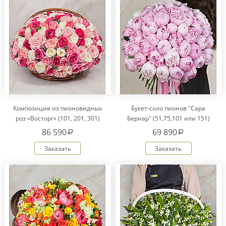
Композиция из пионовидных
Букет-соло пионов "Сара
роз «Восторг» (101, 201, 301)
Бернар" (51,75,101 или 151)
86 590
69 890
a
a
Заказать
Заказать