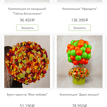
Композиция из ландышей
Композиция "Афродита"
"Тайны Белоснежки"
96 450
136 390
a
a
Заказать
Заказать
Букет-оркестр "Моя любовь!"
Композиция "Дарю эмоции"
51 190
78 950
a
a