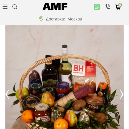
0
Личный
кабинет
Доставка:
Москва
Музыкальная
коллекция
Цветы
Композиции
"ВАУ"!!!
Коллекции!!!
Розы
Подарки