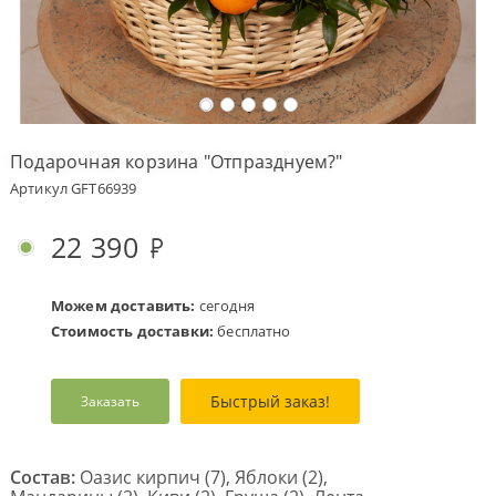
Оплата
заказа
Условия
доставки
Подарочная корзина "Отпразднуем?"
Бонусная
Артикул GFT66939
программа
Корпоративным
22 390
клиентам
Обратная
связь
Можем доставить:
сегодня
Стоимость доставки:
бесплатно
О
компании
Быстрый заказ!
Заказать
Change
language
to
English
Состав:
Оазис кирпич (7), Яблоки (2),