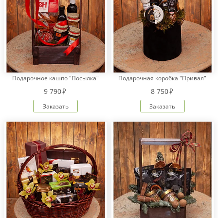
Подарочное кашпо "Посылка"
Подарочная коробка "Привал"
9 790
8 750
Заказать
Заказать