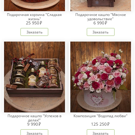
Подарочная корзина "Сладкая
Подарочное кашпо "Мясное
жизнь"
удовольствие"
25 950
6 990
Заказать
Заказать
Подарочное кашпо "Успехов в
Композиция "Водопад любви"
делах!"
9 990
125 250
Заказать
Заказать