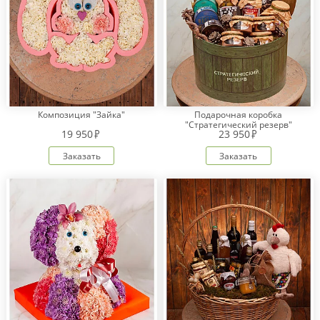
Композиция "Зайка"
Подарочная коробка
"Стратегический резерв"
19 950
23 950
Заказать
Заказать