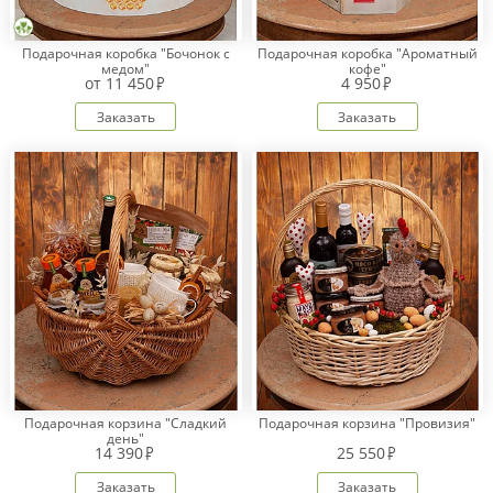
Подарочная коробка "Бочонок с
Подарочная коробка "Ароматный
медом"
кофе"
Оплата
от
11 450
4 950
заказа
Заказать
Заказать
Условия
доставки
Бонусная
программа
Корпоративным
клиентам
Обратная
связь
О
компании
Change
language
Подарочная корзина "Сладкий
Подарочная корзина "Провизия"
to
день"
English
14 390
25 550
Заказать
Заказать