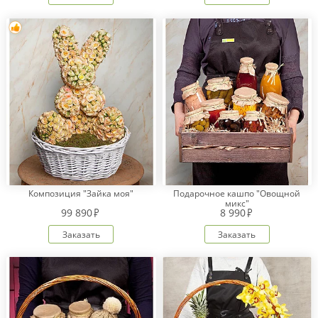
Композиция "Зайка моя"
Подарочное кашпо "Овощной
микс"
99 890
8 990
Заказать
Заказать