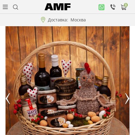
0
Личный
кабинет
Доставка:
Москва
Музыкальная
коллекция
Цветы
Композиции
"ВАУ"!!!
Коллекции!!!
Розы
Подарки