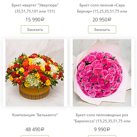
Букет-квартет "Увертюра"
Букет-соло пионов «Сара
(35,51,75,101 или 151)
Бернар» (15,25,35,51,75 или
101)
15 990
20 950
a
a
Заказать
Заказать
Композиция "Бельканто"
Букет-соло пионовидных роз
"Баронесса" (15,25,35,51,75 или
101)
48 490
9 990
a
a