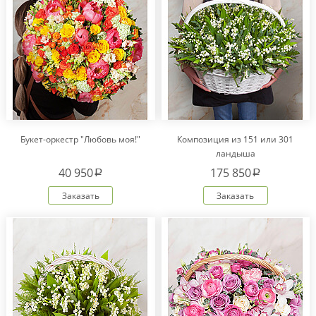
Букет-оркестр "Любовь моя!"
Композиция из 151 или 301
ландыша
40 950
175 850
a
a
Заказать
Заказать