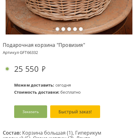
Оплата
заказа
Условия
доставки
Подарочная корзина "Провизия"
Бонусная
Артикул GFT66332
программа
Корпоративным
25 550
клиентам
Обратная
связь
Можем доставить:
сегодня
Стоимость доставки:
бесплатно
О
компании
Быстрый заказ!
Заказать
Change
language
to
English
Состав:
Корзина большая (1), Гиперикум