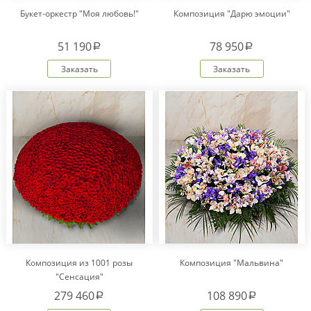
Букет-оркестр "Моя любовь!"
Композиция "Дарю эмоции"
51 190
78 950
a
a
Заказать
Заказать
Композиция из 1001 розы
Композиция "Мальвина"
"Сенсация"
279 460
108 890
a
a