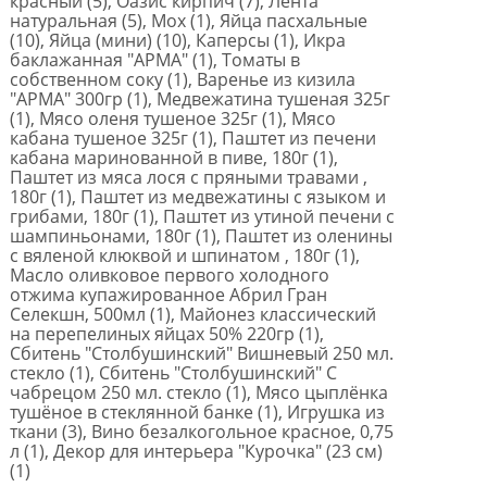
красный (5), Оазис кирпич (7), Лента
натуральная (5), Мох (1), Яйца пасхальные
(10), Яйца (мини) (10), Каперсы (1), Икра
баклажанная "АРМА" (1), Томаты в
собственном соку (1), Варенье из кизила
"АРМА" 300гр (1), Медвежатина тушеная 325г
(1), Мясо оленя тушеное 325г (1), Мясо
кабана тушеное 325г (1), Паштет из печени
кабана маринованной в пиве, 180г (1),
Паштет из мяса лося с пряными травами ,
180г (1), Паштет из медвежатины с языком и
грибами, 180г (1), Паштет из утиной печени с
шампиньонами, 180г (1), Паштет из оленины
с вяленой клюквой и шпинатом , 180г (1),
Масло оливковое первого холодного
отжима купажированное Абрил Гран
Селекшн, 500мл (1), Майонез классический
на перепелиных яйцах 50% 220гр (1),
Сбитень "Столбушинский" Вишневый 250 мл.
стекло (1), Сбитень "Столбушинский" С
чабрецом 250 мл. стекло (1), Мясо цыплёнка
тушёное в стеклянной банке (1), Игрушка из
ткани (3), Вино безалкогольное красное, 0,75
л (1), Декор для интерьера "Курочка" (23 см)
(1)