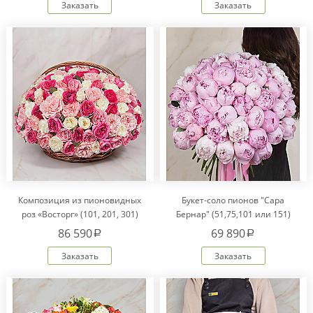
Заказать
Заказать
Композиция из пионовидных
Букет-соло пионов "Сара
роз «Восторг» (101, 201, 301)
Бернар" (51,75,101 или 151)
86 590
69 890
a
a
Заказать
Заказать