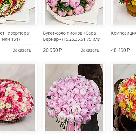
тет "Увертюра"
Букет-соло пионов «Сара
Композиция
1 или 151)
Бернар» (15,25,35,51,75 или
101)
20 950
48 490
Заказать
Заказать
a
a