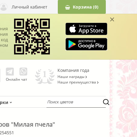
Личный кабинет
Корзина
(0)
×
ания
ния
 код
оном
Компания года
Наши награды
Онлайн чат
Наши преимущества
рки
ров "Милая пчела"
254551