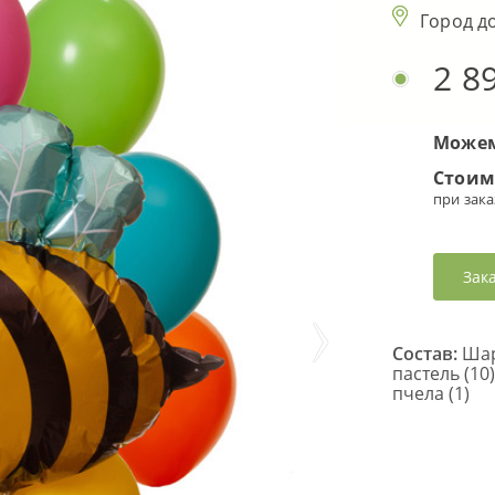
Город д
2 8
Можем
Стоим
при зака
Зак
Состав:
Шар 
пастель (10
пчела (1)