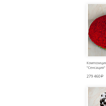
Композиция
"Сенсация"
279 460
a