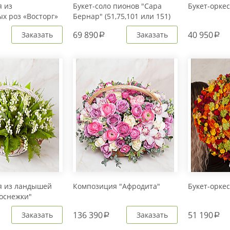
 из
Букет-соло пионов "Сара
Букет-орке
х роз «Восторг»
Бернар" (51,75,101 или 151)
1)
69 890
40 950
Заказать
Заказать
a
a
я из ландышей
Композиция "Афродита"
Букет-орке
оснежки"
136 390
51 190
Заказать
Заказать
a
a