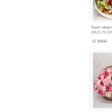
Букет-квар
(35,51,75,10
15 990
a