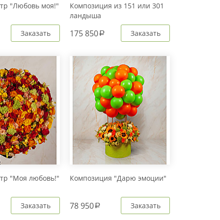
стр "Любовь моя!"
Композиция из 151 или 301
ландыша
175 850
Заказать
Заказать
a
стр "Моя любовь!"
Композиция "Дарю эмоции"
78 950
Заказать
Заказать
a