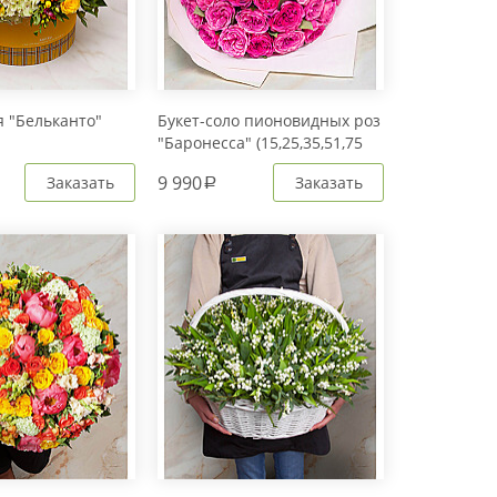
 "Бельканто"
Букет-соло пионовидных роз
"Баронесса" (15,25,35,51,75
или 101)
9 990
Заказать
Заказать
a