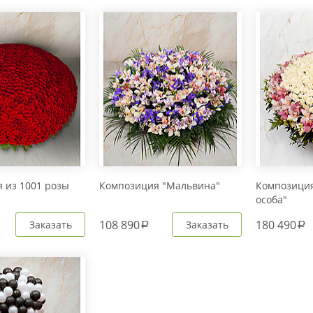
 из 1001 розы
Композиция "Мальвина"
Композиция
особа"
108 890
180 490
Заказать
Заказать
a
a