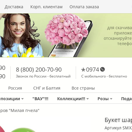
Доставка
Корп. клиентам
Оплата заказа
для скачив
приложе
отсканируйте
телеф
90
8 (800) 200-70-90
0974
90
Звонок по России - бесплатный
С мобильного - бесплатно
Россия
СНГ и Балтия
Все страны
мпозиции
"ВАУ"!!!
Коллекции!!!
Розы
Пода
аров "Милая пчела"
Букет ша
Артикул SMX