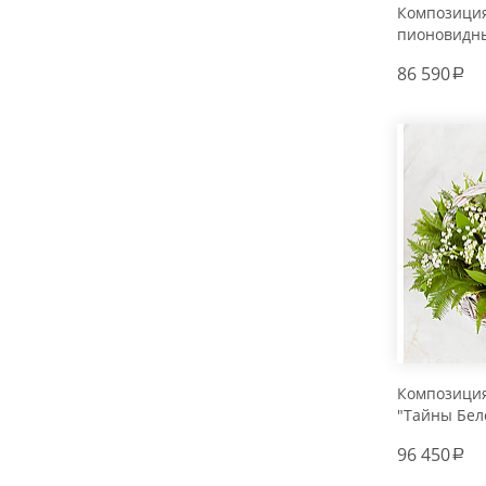
Композиция
пионовидны
(101, 201, 30
86 590
a
Композици
"Тайны Бел
96 450
a