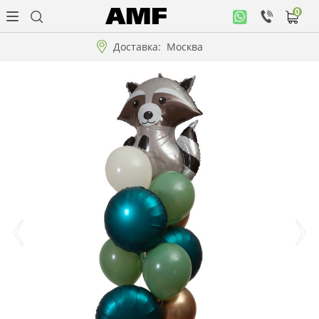
0
Личный
кабинет
Доставка:
Москва
Музыкальная
коллекция
Цветы
Композиции
"ВАУ"!!!
Коллекции!!!
Розы
Подарки