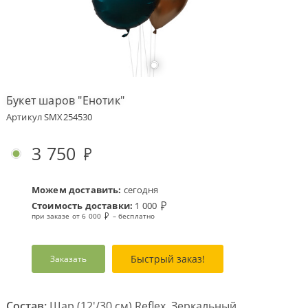
Оплата
заказа
Условия
доставки
Букет шаров "Енотик"
Бонусная
Артикул SMX254530
программа
Корпоративным
3 750
клиентам
Обратная
связь
Можем доставить:
сегодня
Стоимость доставки:
1 000
О
при заказе от 6 000
– бесплатно
компании
Change
Быстрый заказ!
Заказать
language
to
English
Состав:
Шар (12'/30 см) Reflex, Зеркальный