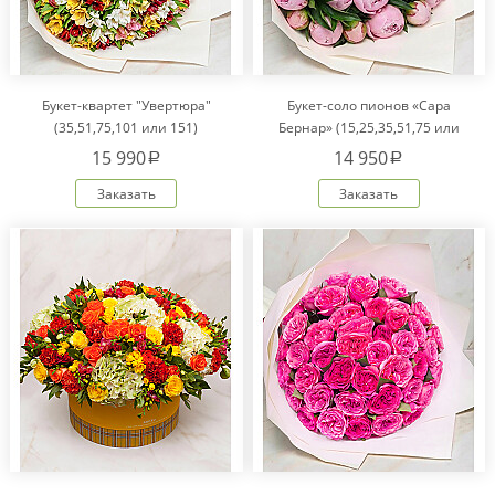
Букет-квартет "Увертюра"
Букет-соло пионов «Сара
(35,51,75,101 или 151)
Бернар» (15,25,35,51,75 или
101)
15 990
14 950
a
a
Заказать
Заказать