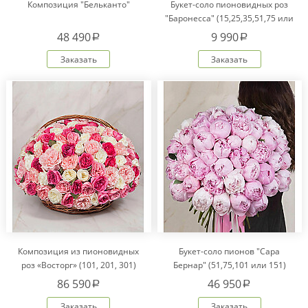
Композиция "Бельканто"
Букет-соло пионовидных роз
"Баронесса" (15,25,35,51,75 или
101)
48 490
9 990
a
a
Заказать
Заказать
Композиция из пионовидных
Букет-соло пионов "Сара
роз «Восторг» (101, 201, 301)
Бернар" (51,75,101 или 151)
86 590
46 950
a
a
Заказать
Заказать