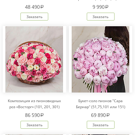
101)
48 490
9 990
a
a
Заказать
Заказать
Композиция из пионовидных
Букет-соло пионов "Сара
роз «Восторг» (101, 201, 301)
Бернар" (51,75,101 или 151)
86 590
69 890
a
a
Заказать
Заказать