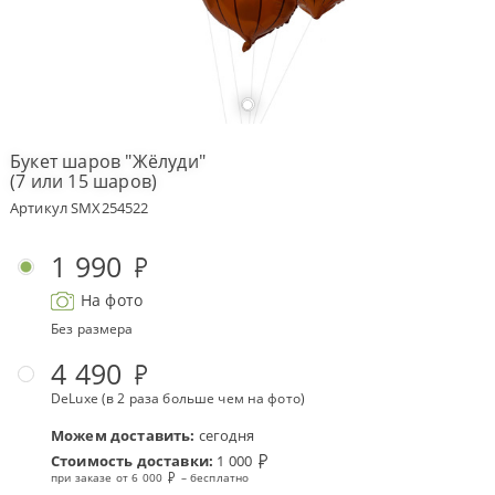
Оплата
заказа
Условия
доставки
Букет шаров "Жёлуди"
(7 или 15 шаров)
Бонусная
программа
Артикул SMX254522
Корпоративным
клиентам
1 990
Обратная
На фото
связь
Без размера
О
компании
4 490
DeLuxe (в 2 раза больше чем на фото)
Change
language
Можем доставить:
сегодня
to
English
Стоимость доставки:
1 000
при заказе от 6 000
– бесплатно