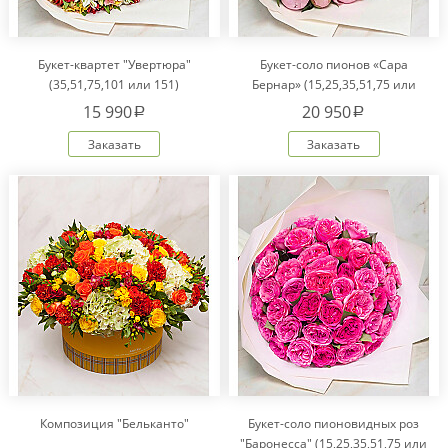
Букет-квартет "Увертюра"
Букет-соло пионов «Сара
(35,51,75,101 или 151)
Бернар» (15,25,35,51,75 или
101)
15 990
20 950
a
a
Заказать
Заказать
Композиция "Бельканто"
Букет-соло пионовидных роз
"Баронесса" (15,25,35,51,75 или