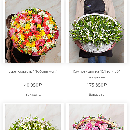
Букет-оркестр "Любовь моя!"
Композиция из 151 или 301
ландыша
40 950
175 850
a
a
Заказать
Заказать