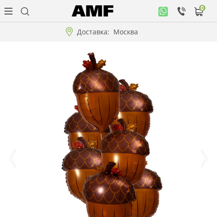
0
Личный
кабинет
Доставка:
Москва
Музыкальная
коллекция
Цветы
Композиции
"ВАУ"!!!
Коллекции!!!
Розы
Подарки