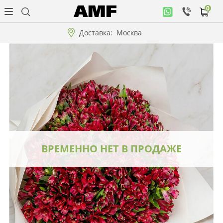
0
Личный
кабинет
Доставка:
Москва
Музыкальная
коллекция
Цветы
Композиции
"ВАУ"!!!
ВРЕМЕННО НЕТ В ПРОДАЖЕ
Коллекции!!!
Розы
Подарки