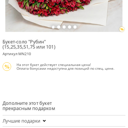
Оплата
заказа
Условия
доставки
Букет-соло "Рубин"
(15,25,35,51,75 или 101)
Бонусная
программа
Артикул MN210
Корпоративным
 На этот букет действует специальная цена!
клиентам
%
 Оплата бонусами недоступна для позиций по спец. цене.
Обратная
связь
О
компании
Дополните этот букет
Change
прекрасным подарком
language
to
English
Лучшие подарки