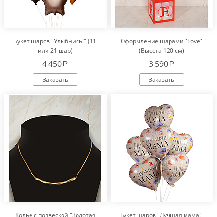
Букет шаров "Улыбнись!" (11
Оформление шарами "Love"
или 21 шар)
(Высота 120 см)
4 450
3 590
a
a
Заказать
Заказать
Колье с подвеской "Золотая
Букет шаров "Лучшая мама!"