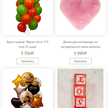
Букет шаров "Яркое лето" (15
Декор для интерьера из
или 31 шар)
натурального меха кролика
Рекс "Сердце" IM20601
3 750
5 990
a
a
Заказать
Заказать