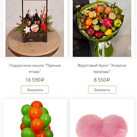
Подарочное кашпо "Пряные
Фруктовый букет "Энергия
ягоды"
природы"
16 590
8 550
a
a
Заказать
Заказать