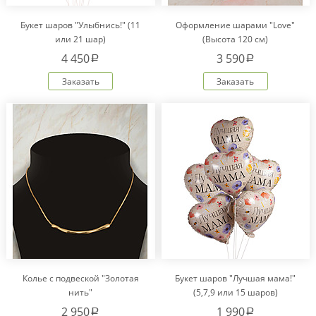
Букет шаров "Улыбнись!" (11
Оформление шарами "Love"
или 21 шар)
(Высота 120 см)
4 450
3 590
a
a
Заказать
Заказать
Колье с подвеской "Золотая
Букет шаров "Лучшая мама!"
нить"
(5,7,9 или 15 шаров)
2 950
1 990
a
a