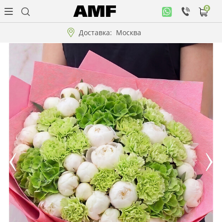
0
Личный
кабинет
Доставка:
Москва
Музыкальная
коллекция
Цветы
Композиции
"ВАУ"!!!
Коллекции!!!
Розы
Подарки