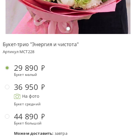
Оплата
заказа
Условия
доставки
Букет-трио "Энергия и чистота"
Бонусная
Артикул MCT228
программа
Корпоративным
29 890
клиентам
Букет малый
Обратная
связь
36 950
О
На фото
компании
Букет средний
Change
44 890
language
to
Букет большой
English
Можем доставить:
завтра