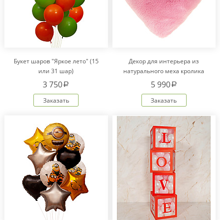
Букет шаров "Яркое лето" (15
Декор для интерьера из
или 31 шар)
натурального меха кролика
Рекс "Сердце" IM20601
3 750
5 990
a
a
Заказать
Заказать