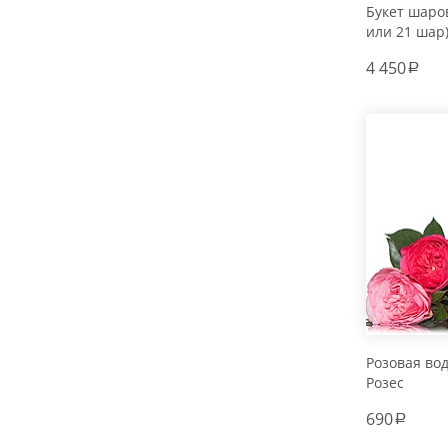
Букет шаров
или 21 шар
4 450
a
Розовая во
Розес
690
a