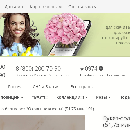
Доставка
Корп. клиентам
Оплата заказа
для скачив
приложе
отсканируйте
телеф
90
8 (800) 200-70-90
0974
90
Звонок по России - бесплатный
С мобильного - бесплатно
Россия
СНГ и Балтия
Все страны
мпозиции
"ВАУ"!!!
Коллекции!!!
Розы
Пода
ло белых роз "Оковы нежности" (51,75 или 101)
Букет-со
(51,75 ил