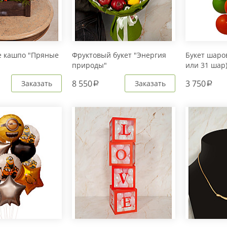
е кашпо "Пряные
Фруктовый букет "Энергия
Букет шаров
природы"
или 31 шар
8 550
3 750
Заказать
Заказать
a
a