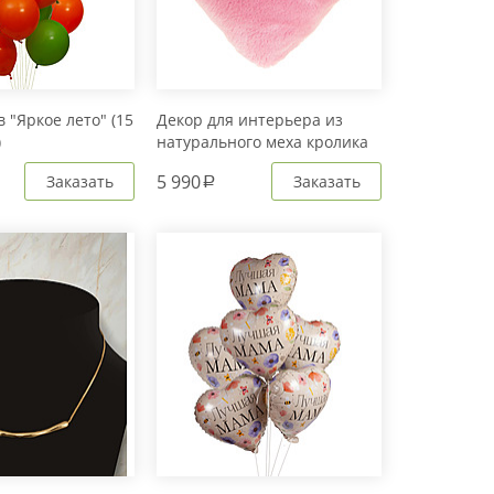
 "Яркое лето" (15
Декор для интерьера из
)
натурального меха кролика
Рекс "Сердце" IM20601
5 990
Заказать
Заказать
a