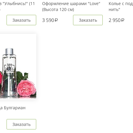
 "Улыбнись!" (11
Оформление шарами "Love"
Колье с под
)
(Высота 120 см)
нить"
3 590
2 950
Заказать
Заказать
a
a
да Булгариан
Заказать