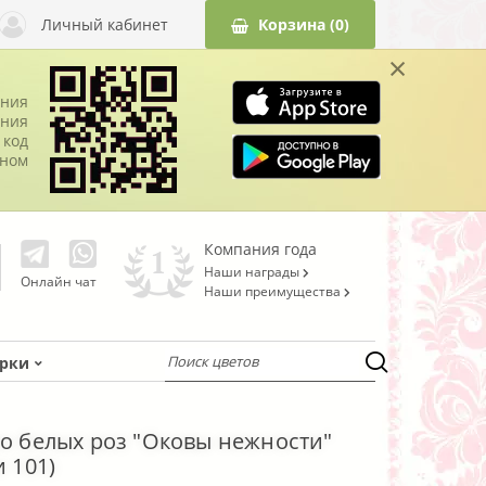
Личный кабинет
Корзина
(0)
×
ания
ния
 код
оном
Компания года
Наши награды
Онлайн чат
Наши преимущества
рки
ло белых роз "Оковы нежности"
и 101)