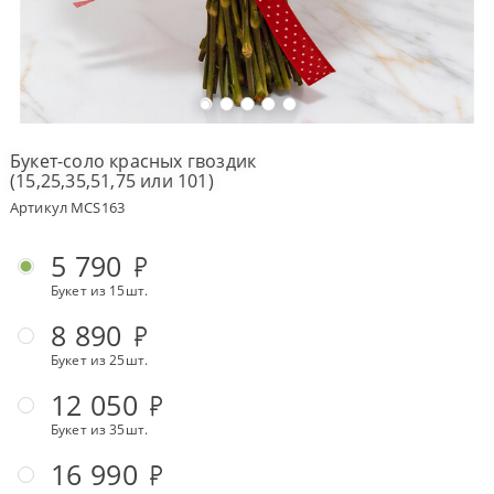
Оплата
заказа
Условия
доставки
Букет-соло красных гвоздик
(15,25,35,51,75 или 101)
Бонусная
программа
Артикул MCS163
Корпоративным
клиентам
5 790
Обратная
Букет из 15шт.
связь
8 890
О
компании
Букет из 25шт.
12 050
Change
language
Букет из 35шт.
to
English
16 990