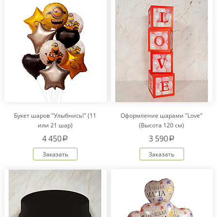
Букет шаров "Улыбнись!" (11
Оформление шарами "Love"
или 21 шар)
(Высота 120 см)
4 450
3 590
a
a
Заказать
Заказать