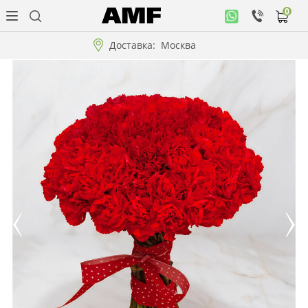
0
Личный
кабинет
Доставка:
Москва
Музыкальная
коллекция
Цветы
Композиции
"ВАУ"!!!
Коллекции!!!
Розы
Подарки