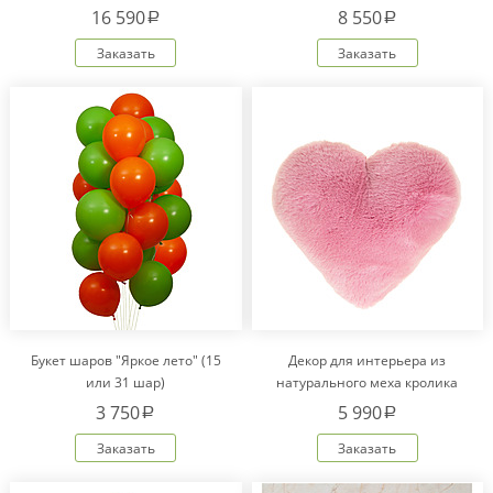
16 590
8 550
a
a
Заказать
Заказать
Букет шаров "Яркое лето" (15
Декор для интерьера из
или 31 шар)
натурального меха кролика
Рекс "Сердце" IM20601
3 750
5 990
a
a
Заказать
Заказать