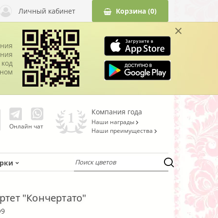
Личный кабинет
Корзина
(0)
×
ания
ния
 код
оном
Компания года
Наши награды
Онлайн чат
Наши преимущества
рки
артет "Кончертато"
Q9