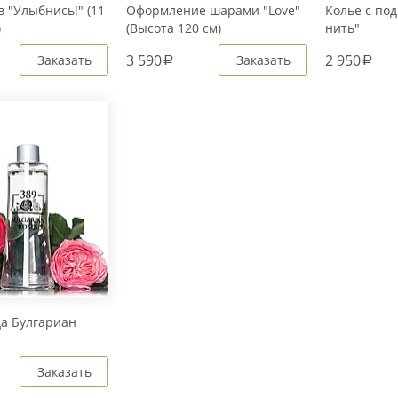
 "Улыбнись!" (11
Оформление шарами "Love"
Колье с под
)
(Высота 120 см)
нить"
3 590
2 950
Заказать
Заказать
a
a
да Булгариан
Заказать