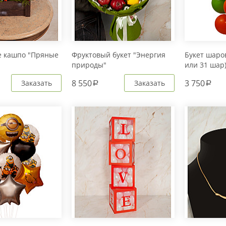
е кашпо "Пряные
Фруктовый букет "Энергия
Букет шаров
природы"
или 31 шар
8 550
3 750
Заказать
Заказать
a
a