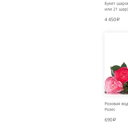
Букет шаров
или 21 шар
4 450
a
Розовая во
Розес
690
a