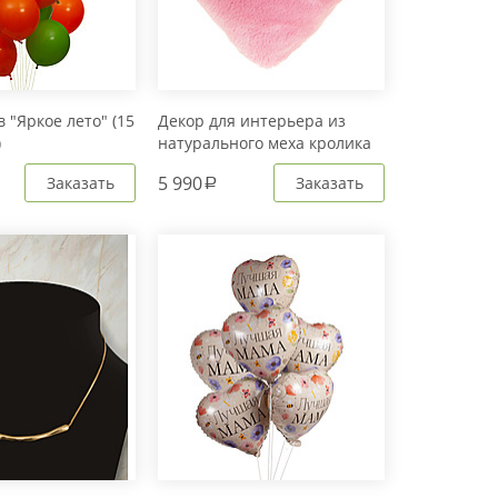
 "Яркое лето" (15
Декор для интерьера из
)
натурального меха кролика
Рекс "Сердце" IM20601
5 990
Заказать
Заказать
a