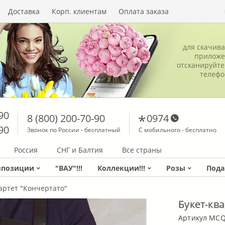
Доставка
Корп. клиентам
Оплата заказа
для скачив
приложе
отсканируйте
телеф
90
8 (800) 200-70-90
0974
90
Звонок по России - бесплатный
С мобильного - бесплатно
Россия
СНГ и Балтия
Все страны
мпозиции
"ВАУ"!!!
Коллекции!!!
Розы
Пода
артет "Кончертато"
Букет-кв
Артикул MC