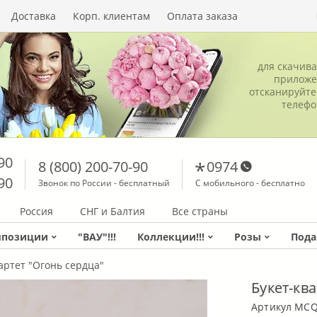
Доставка
Корп. клиентам
Оплата заказа
для скачив
приложе
отсканируйте
телеф
90
8 (800) 200-70-90
0974
90
Звонок по России - бесплатный
С мобильного - бесплатно
Россия
СНГ и Балтия
Все страны
мпозиции
"ВАУ"!!!
Коллекции!!!
Розы
Пода
артет "Огонь сердца"
Букет-кв
Артикул MC