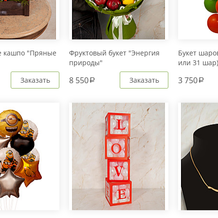
е кашпо "Пряные
Фруктовый букет "Энергия
Букет шаров
природы"
или 31 шар
8 550
3 750
Заказать
Заказать
a
a