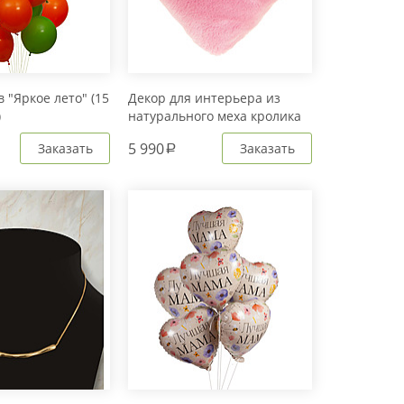
 "Яркое лето" (15
Декор для интерьера из
)
натурального меха кролика
Рекс "Сердце" IM20601
5 990
Заказать
Заказать
a