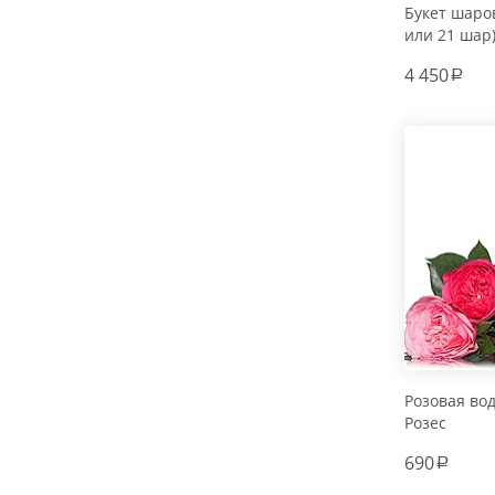
Букет шаров
или 21 шар
4 450
a
Розовая во
Розес
690
a