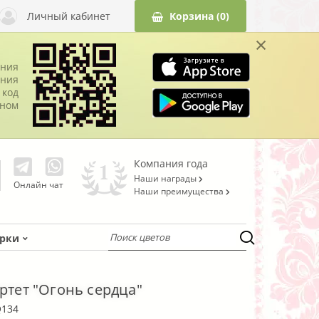
Личный кабинет
Корзина
(0)
×
ания
ния
 код
оном
Компания года
Наши награды
Онлайн чат
Наши преимущества
рки
артет "Огонь сердца"
Q134