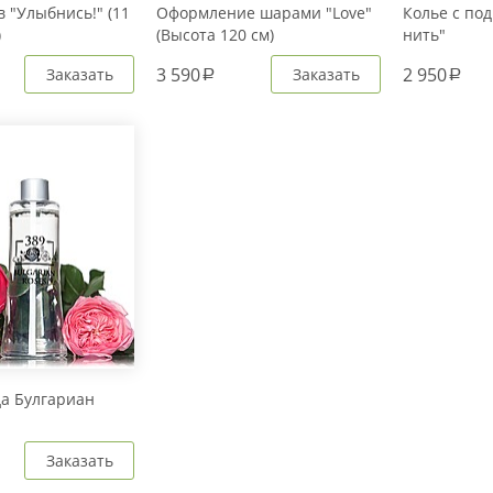
 "Улыбнись!" (11
Оформление шарами "Love"
Колье с под
)
(Высота 120 см)
нить"
3 590
2 950
Заказать
Заказать
a
a
да Булгариан
Заказать