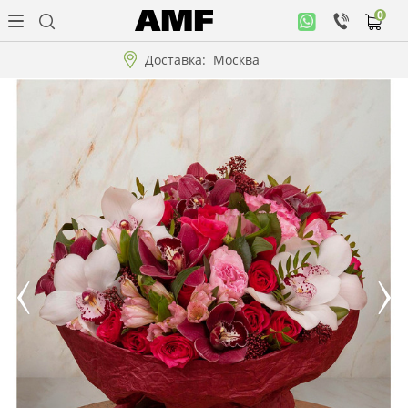
0
Личный
кабинет
Доставка:
Москва
Музыкальная
коллекция
Цветы
Композиции
"ВАУ"!!!
Коллекции!!!
Розы
Подарки