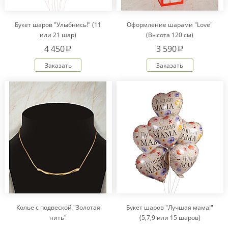
Букет шаров "Улыбнись!" (11
Оформление шарами "Love"
или 21 шар)
(Высота 120 см)
4 450
3 590
a
a
Заказать
Заказать
Колье с подвеской "Золотая
Букет шаров "Лучшая мама!"
нить"
(5,7,9 или 15 шаров)