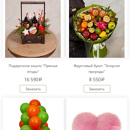
Подарочное кашпо "Пряные
Фруктовый букет "Энергия
ягоды"
природы"
16 590
8 550
a
a
Заказать
Заказать