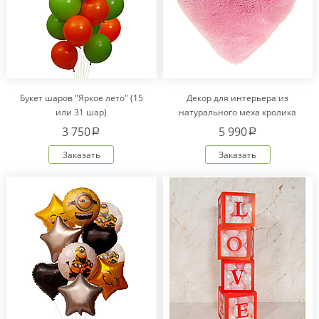
Букет шаров "Яркое лето" (15
Декор для интерьера из
или 31 шар)
натурального меха кролика
Рекс "Сердце" IM20601
3 750
5 990
a
a
Заказать
Заказать