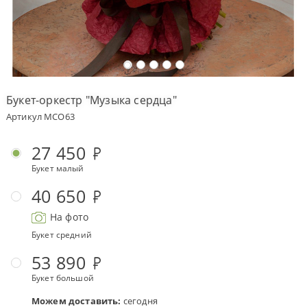
Оплата
заказа
Условия
доставки
Букет-оркестр "Музыка сердца"
Бонусная
Артикул MCO63
программа
Корпоративным
27 450
клиентам
Букет малый
Обратная
связь
40 650
О
На фото
компании
Букет средний
Change
53 890
language
to
Букет большой
English
Можем доставить:
сегодня