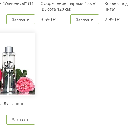
 "Улыбнись!" (11
Оформление шарами "Love"
Колье с под
)
(Высота 120 см)
нить"
3 590
2 950
Заказать
Заказать
a
a
да Булгариан
Заказать