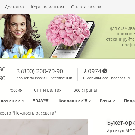
Доставка
Корп. клиентам
Оплата заказа
для скачив
приложе
отсканируйте
телеф
90
8 (800) 200-70-90
0974
90
Звонок по России - бесплатный
С мобильного - бесплатно
Россия
СНГ и Балтия
Все страны
мпозиции
"ВАУ"!!!
Коллекции!!!
Розы
Пода
кестр "Нежность рассвета"
Букет-ор
Артикул MC