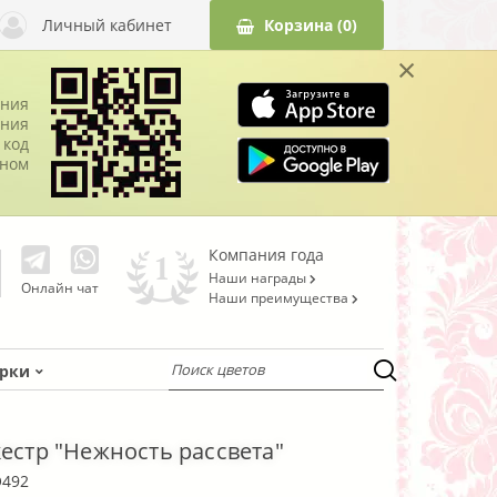
Личный кабинет
Корзина
(0)
×
ания
ния
 код
оном
Компания года
Наши награды
Онлайн чат
Наши преимущества
рки
кестр "Нежность рассвета"
O492