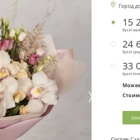
Город д
15 
Букет ма
24 
Букет сре
33 
Букет бо
Можем
Стоим
Зак
Состав:
Сала