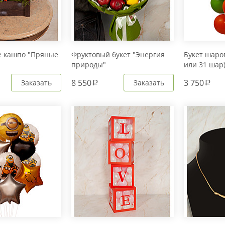
е кашпо "Пряные
Фруктовый букет "Энергия
Букет шаров
природы"
или 31 шар
8 550
3 750
Заказать
Заказать
a
a