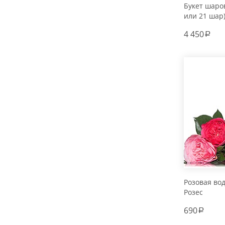
Букет шаров
или 21 шар
4 450
a
Розовая во
Розес
690
a