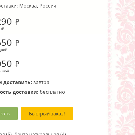
оставки: Москва, Россия
290
лый
650
дний
050
льшой
 доставить:
завтра
ость доставки:
бесплатно
Быстрый заказ!
азать
л (5), Лента натуральная (4),