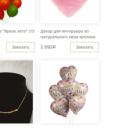
 "Яркое лето" (15
Декор для интерьера из
)
натурального меха кролика
Рекс "Сердце" IM20601
5 990
Заказать
Заказать
a