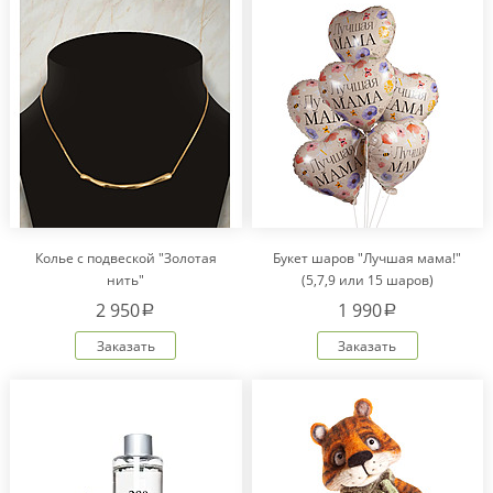
Колье с подвеской "Золотая
Букет шаров "Лучшая мама!"
нить"
(5,7,9 или 15 шаров)
2 950
1 990
a
a
Заказать
Заказать