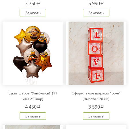
Рекс "Сердце" IM20601
3 750
5 990
a
a
Заказать
Заказать
Букет шаров "Улыбнись!" (11
Оформление шарами "Love"
или 21 шар)
(Высота 120 см)
4 450
3 590
a
a
Заказать
Заказать