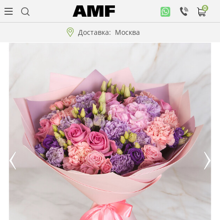
0
Личный
кабинет
Доставка:
Москва
Музыкальная
коллекция
Цветы
Композиции
"ВАУ"!!!
Коллекции!!!
Розы
Подарки