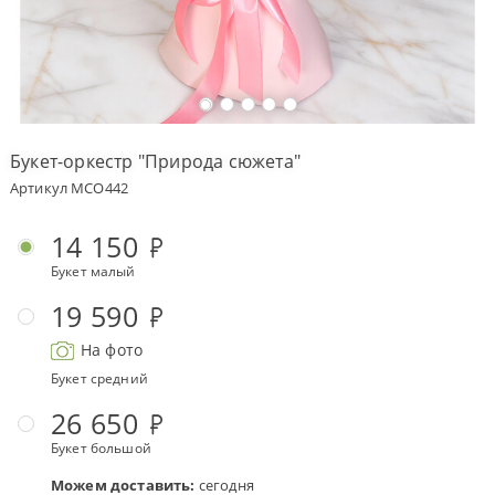
Оплата
заказа
Условия
доставки
Букет-оркестр "Природа сюжета"
Бонусная
Артикул MCO442
программа
Корпоративным
14 150
клиентам
Букет малый
Обратная
связь
19 590
О
На фото
компании
Букет средний
Change
26 650
language
to
Букет большой
English
Можем доставить:
сегодня