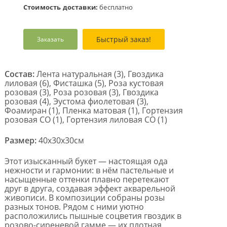
Стоимость доставки:
бесплатно
Быстрый заказ!
Заказать
Состав:
Лента натуральная (3), Гвоздика
лиловая (6), Фисташка (5), Роза кустовая
розовая (3), Роза розовая (3), Гвоздика
розовая (4), Эустома фиолетовая (3),
Фоамиран (1), Пленка матовая (1), Гортензия
розовая CO (1), Гортензия лиловая СО (1)
Размер:
40x30x30см
Этот изысканный букет — настоящая ода
нежности и гармонии: в нём пастельные и
насыщенные оттенки плавно перетекают
друг в друга, создавая эффект акварельной
живописи. В композиции собраны розы
разных тонов. Рядом с ними уютно
расположились пышные соцветия гвоздик в
розово-сиреневой гамме — их плотная