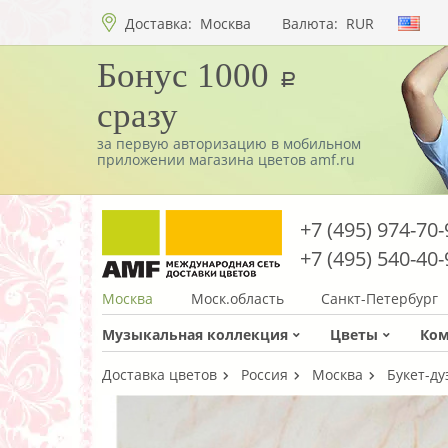
Доставка:
Москва
Валюта:
RUR
Бонус 1000
a
сразу
за первую авторизацию в мобильном
приложении магазина цветов amf.ru
+7 (495) 974-70-
+7 (495) 540-40-
Москва
Моск.область
Санкт-Петербург
Музыкальная коллекция
Цветы
Ко
Доставка цветов
Россия
Москва
Букет-ду