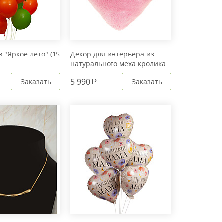
 "Яркое лето" (15
Декор для интерьера из
)
натурального меха кролика
Рекс "Сердце" IM20601
5 990
Заказать
Заказать
a