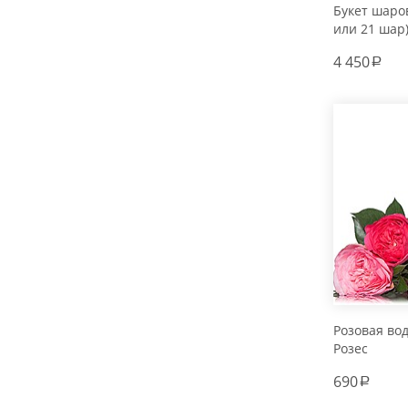
Букет шаров
или 21 шар
4 450
a
Розовая во
Розес
690
a