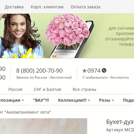
Доставка
Корп. клиентам
Оплата заказа
для скачив
приложе
отсканируйте
телеф
90
8 (800) 200-70-90
0974
90
Звонок по России - бесплатный
С мобильного - бесплатно
Россия
СНГ и Балтия
Все страны
мпозиции
"ВАУ"!!!
Коллекции!!!
Розы
Пода
эт "Аккомпанемент лета"
Букет-ду
Артикул MCD