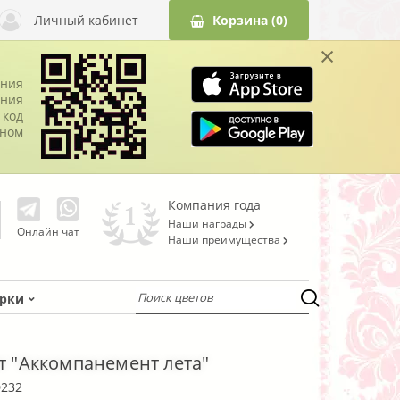
Личный кабинет
Корзина
(0)
×
ания
ния
 код
оном
Компания года
Наши награды
Онлайн чат
Наши преимущества
рки
эт "Аккомпанемент лета"
232