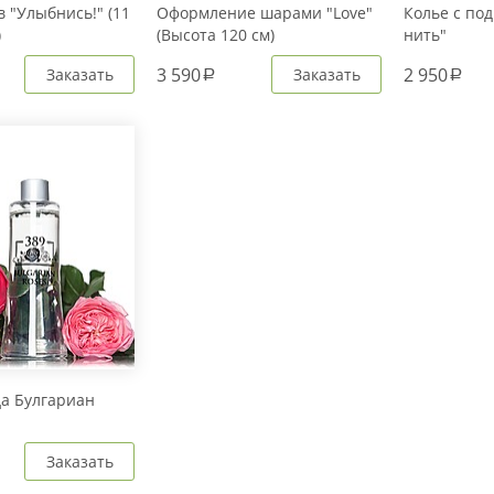
 "Улыбнись!" (11
Оформление шарами "Love"
Колье с под
)
(Высота 120 см)
нить"
3 590
2 950
Заказать
Заказать
a
a
да Булгариан
Заказать