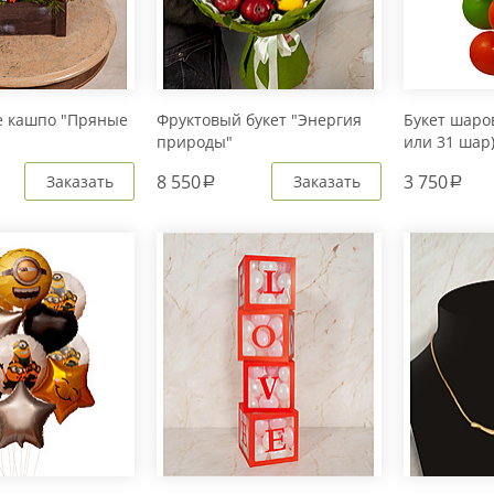
е кашпо "Пряные
Фруктовый букет "Энергия
Букет шаров
природы"
или 31 шар
8 550
3 750
Заказать
Заказать
a
a