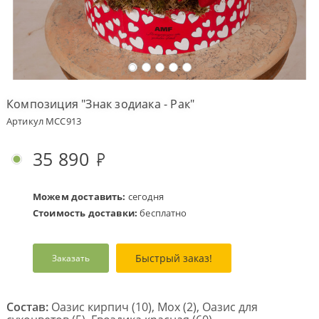
Оплата
заказа
Условия
доставки
Композиция "Знак зодиака - Рак"
Бонусная
Артикул MCC913
программа
Корпоративным
35 890
клиентам
Обратная
связь
Можем доставить:
сегодня
Стоимость доставки:
бесплатно
О
компании
Быстрый заказ!
Заказать
Change
language
to
English
Состав:
Оазис кирпич (10), Мох (2), Оазис для