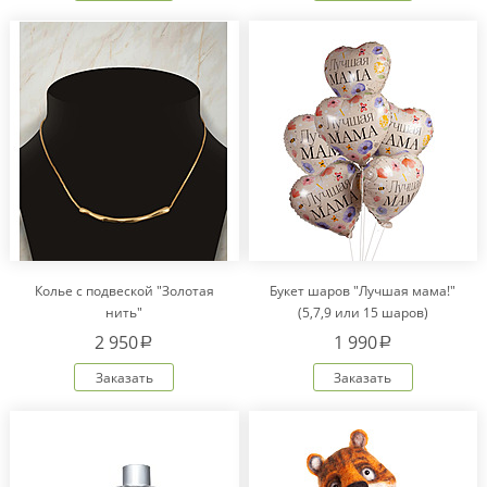
Колье с подвеской "Золотая
Букет шаров "Лучшая мама!"
нить"
(5,7,9 или 15 шаров)
2 950
1 990
a
a
Заказать
Заказать