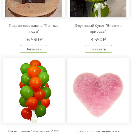
Подарочное кашпо "Пряные
Фруктовый букет "Энергия
ягоды"
природы"
16 590
8 550
a
a
Заказать
Заказать
Букет шаров "Яркое лето" (15
Декор для интерьера из