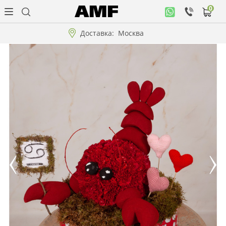
0
Личный
кабинет
Доставка:
Москва
Музыкальная
коллекция
Цветы
Композиции
"ВАУ"!!!
Коллекции!!!
Розы
Подарки