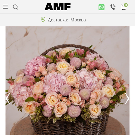
0
Личный
кабинет
Доставка:
Москва
Музыкальная
коллекция
Цветы
Композиции
"ВАУ"!!!
Коллекции!!!
Розы
Подарки