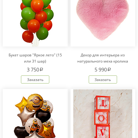
Букет шаров "Яркое лето" (15
Декор для интерьера из
или 31 шар)
натурального меха кролика
Рекс "Сердце" IM20601
3 750
5 990
a
a
Заказать
Заказать