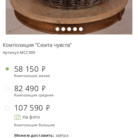
Оплата
заказа
Условия
доставки
Композиция "Сюита чувств"
Бонусная
Артикул MCC909
программа
Корпоративным
58 150
клиентам
Композиция малая
Обратная
связь
82 490
Композиция средняя
О
компании
107 590
Change
На фото
language
to
Композиция большая
English
Можем доставить:
завтра