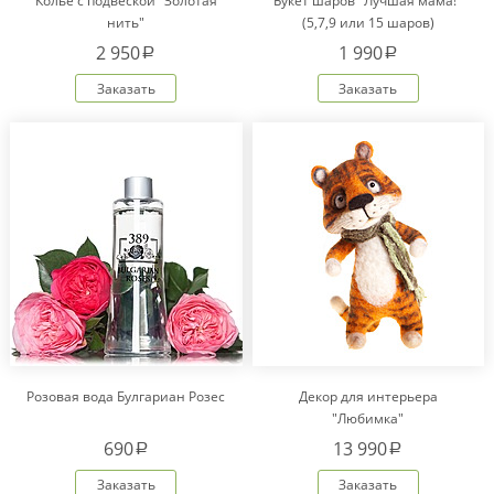
Колье с подвеской "Золотая
Букет шаров "Лучшая мама!"
нить"
(5,7,9 или 15 шаров)
2 950
1 990
a
a
Заказать
Заказать
Розовая вода Булгариан Розес
Декор для интерьера
"Любимка"
690
13 990
a
a
Заказать
Заказать