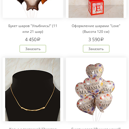
Букет шаров "Улыбнись!" (11
Оформление шарами "Love"
или 21 шар)
(Высота 120 см)
4 450
3 590
a
a
Заказать
Заказать