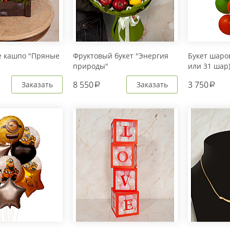
е кашпо "Пряные
Фруктовый букет "Энергия
Букет шаров
природы"
или 31 шар
8 550
3 750
Заказать
Заказать
a
a