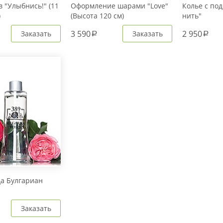
 "Улыбнись!" (11
Оформление шарами "Love"
Колье с под
)
(Высота 120 см)
нить"
3 590
2 950
Заказать
Заказать
a
a
да Булгариан
Заказать