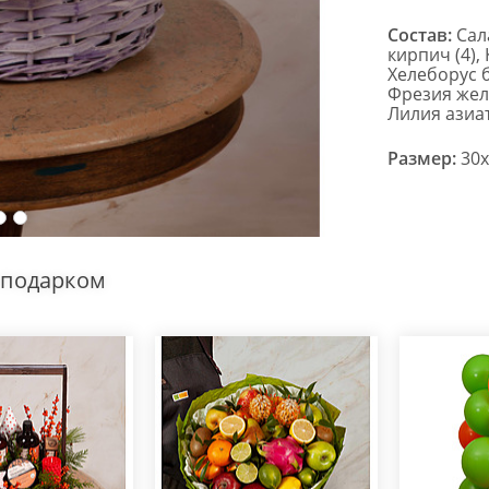
Состав:
Сала
кирпич (4),
Хелеборус б
Фрезия желт
Лилия азиат
Размер:
30x
 подарком