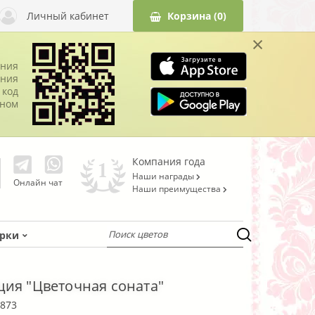
Личный кабинет
Корзина
(0)
×
ания
ния
 код
оном
Компания года
Наши награды
Онлайн чат
Наши преимущества
рки
ия "Цветочная соната"
873