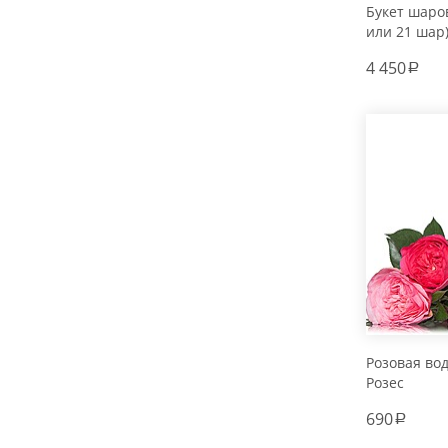
Букет шаров
или 21 шар
4 450
a
Розовая во
Розес
690
a