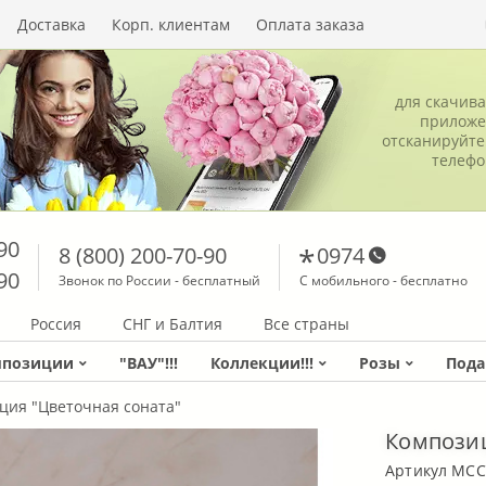
Доставка
Корп. клиентам
Оплата заказа
для скачив
приложе
отсканируйте
телеф
90
8 (800) 200-70-90
0974
90
Звонок по России - бесплатный
С мобильного - бесплатно
Россия
СНГ и Балтия
Все страны
мпозиции
"ВАУ"!!!
Коллекции!!!
Розы
Пода
ция "Цветочная соната"
Композиц
Артикул MCC