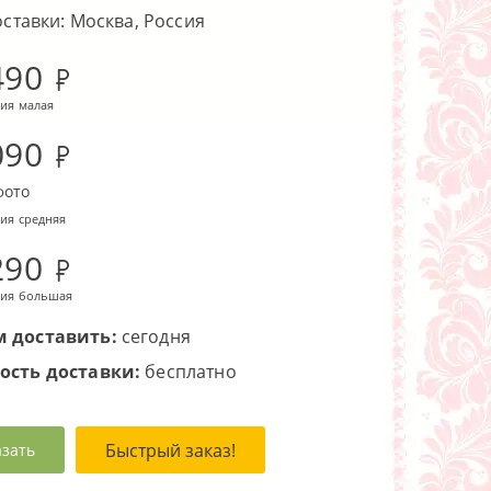
оставки: Москва, Россия
490
ия малая
090
фото
ия средняя
290
ия большая
 доставить:
сегодня
ость доставки:
бесплатно
Быстрый заказ!
азать