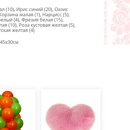
л (10), Ирис синий (20), Оазис
 Корзина малая (1), Нарцисс (5),
елый (4), Фрезия белая (15),
ая (10), Роза кустовая желтая (5),
ская желтая (4)
45x30см