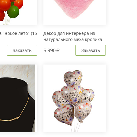
 "Яркое лето" (15
Декор для интерьера из
)
натурального меха кролика
Рекс "Сердце" IM20601
5 990
Заказать
Заказать
a