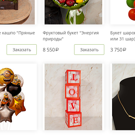
е кашпо "Пряные
Фруктовый букет "Энергия
Букет шаров
природы"
или 31 шар
8 550
3 750
Заказать
Заказать
a
a