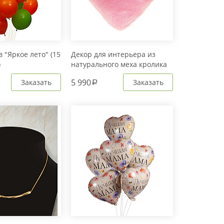
 "Яркое лето" (15
Декор для интерьера из
)
натурального меха кролика
Рекс "Сердце" IM20601
5 990
Заказать
Заказать
a