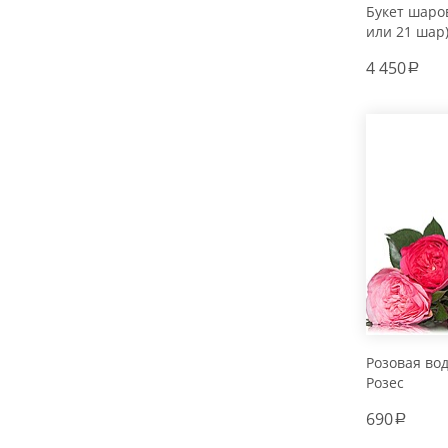
Букет шаров
или 21 шар
4 450
a
Розовая во
Розес
690
a