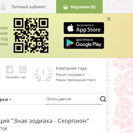
Личный кабинет
Корзина
(0)
×
ания
ния
 код
оном
Компания года
Наши награды
Онлайн чат
Наши преимущества
рки
ия "Знак зодиака - Скорпион"
798