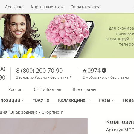
Доставка
Корп. клиентам
Оплата заказа
для скачив
приложе
отсканируйте
телеф
90
8 (800) 200-70-90
0974
90
Звонок по России - бесплатный
С мобильного - бесплатно
Россия
СНГ и Балтия
Все страны
мпозиции
"ВАУ"!!!
Коллекции!!!
Розы
Пода
ия "Знак зодиака - Скорпион"
Композиц
Артикул MCC