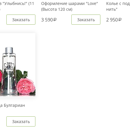
 "Улыбнись!" (11
Оформление шарами "Love"
Колье с под
)
(Высота 120 см)
нить"
3 590
2 950
Заказать
Заказать
a
a
да Булгариан
Заказать