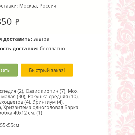
оставки: Москва, Россия
850
 доставить:
завтра
ость доставки:
бесплатно
Быстрый заказ!
азать
педия (2), Оазис кирпич (7), Мох
 малая (30), Ракушка средняя (10),
ухоцветов (4), Эрингиум (4),
), Хризантема одноголовая Барка
робка 40х12 см. (1)
55x55см