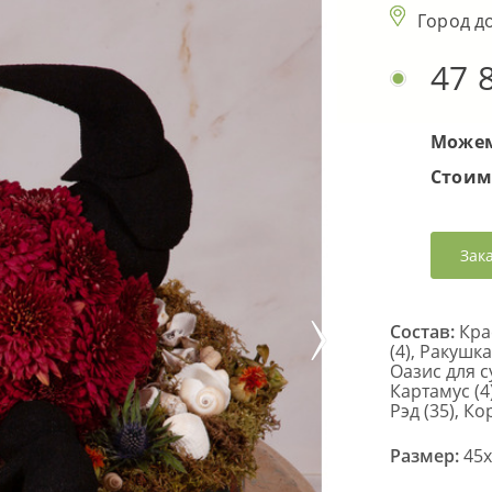
Город д
47 
Можем
Стоим
Зак
Состав:
Крас
(4), Ракушка
Оазис для с
Картамус (4
Рэд (35), Ко
Размер:
45x