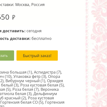
оставки: Москва, Россия
650
 доставить:
сегодня
ость доставки:
бесплатно
Быстрый заказ!
азать
ина большая (1), Аспидистра (7),
ч (10), Упаковка фетр (3), Опора
(2), Вибурнум черный (1), Орхидея
елый (3), Роза кустовая белая (5),
ая (5), Роза белая (7), Вероника
Маттиола белая (3), Дельфиниум
Дуб красный (2), Роза кустовая
, Гортензия белая CO (5), Гортензия
(6)