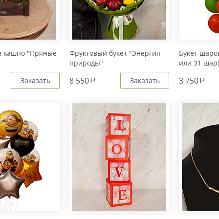
е кашпо "Пряные
Фруктовый букет "Энергия
Букет шаров
природы"
или 31 шар
8 550
3 750
Заказать
Заказать
a
a