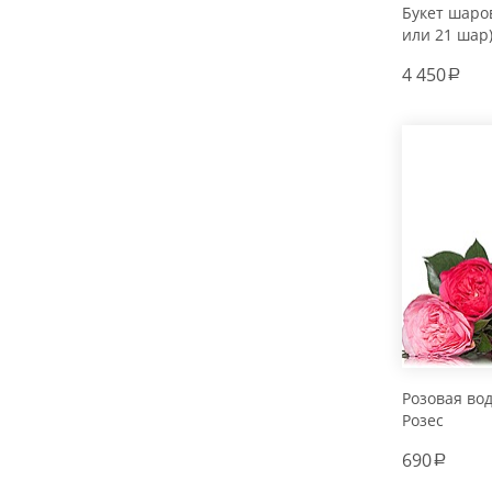
Букет шаров
или 21 шар
4 450
a
Розовая во
Розес
690
a