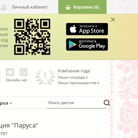
Личный кабинет
Корзина
(0)
×
ания
ния
 код
оном
Компания года
Наши награды
Онлайн чат
Наши преимущества
рки
ия "Паруса"
797