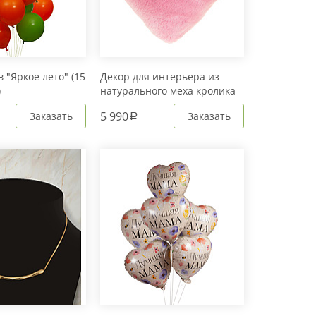
 "Яркое лето" (15
Декор для интерьера из
)
натурального меха кролика
Рекс "Сердце" IM20601
5 990
Заказать
Заказать
a