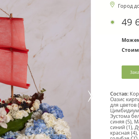
Город д
49 
Можем
Стоим
Зак
Состав:
Корз
Оазис кирпи
для цветов 
Цимбидиум б
Эустома бел
синяя (5), 
синий (1), 
красная (4)
голубая СО 