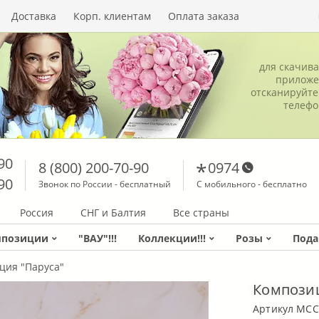
Доставка
Корп. клиентам
Оплата заказа
для скачив
приложе
отсканируйте
телеф
90
8 (800) 200-70-90
0974
90
Звонок по России - бесплатный
С мобильного - бесплатно
Россия
СНГ и Балтия
Все страны
мпозиции
"ВАУ"!!!
Коллекции!!!
Розы
Пода
ция "Паруса"
Композиц
Артикул MCC