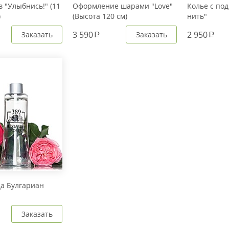
 "Улыбнись!" (11
Оформление шарами "Love"
Колье с под
)
(Высота 120 см)
нить"
3 590
2 950
Заказать
Заказать
a
a
да Булгариан
Заказать