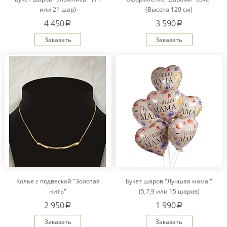
или 21 шар)
(Высота 120 см)
4 450
3 590
a
a
Заказать
Заказать
Колье с подвеской "Золотая
Букет шаров "Лучшая мама!"
нить"
(5,7,9 или 15 шаров)
2 950
1 990
a
a
Заказать
Заказать