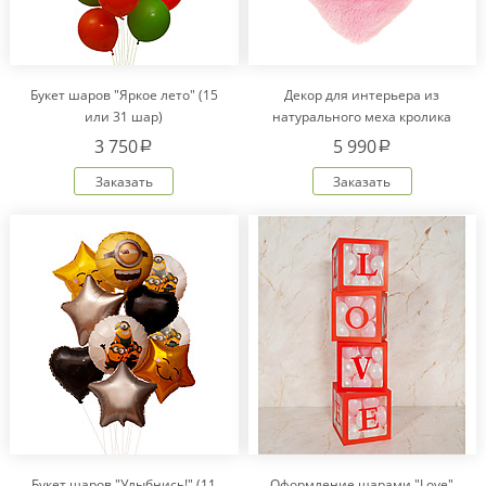
Букет шаров "Яркое лето" (15
Декор для интерьера из
или 31 шар)
натурального меха кролика
Рекс "Сердце" IM20601
3 750
5 990
a
a
Заказать
Заказать
Букет шаров "Улыбнись!" (11
Оформление шарами "Love"