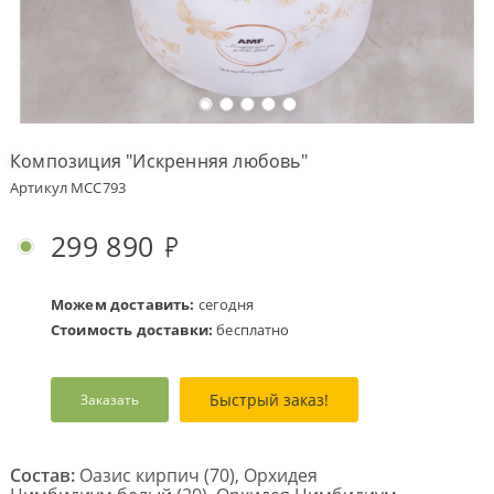
Оплата
заказа
Условия
доставки
Композиция "Искренняя любовь"
Бонусная
Артикул MCC793
программа
Корпоративным
299 890
клиентам
Обратная
связь
Можем доставить:
сегодня
Стоимость доставки:
бесплатно
О
компании
Быстрый заказ!
Заказать
Change
language
to
English
Состав:
Оазис кирпич (70), Орхидея