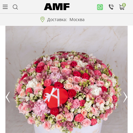
0
Личный
кабинет
Доставка:
Москва
Музыкальная
коллекция
Цветы
Композиции
"ВАУ"!!!
Коллекции!!!
Розы
Подарки