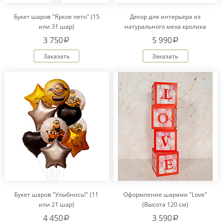
Букет шаров "Яркое лето" (15
Декор для интерьера из
или 31 шар)
натурального меха кролика
Рекс "Сердце" IM20601
3 750
5 990
a
a
Заказать
Заказать
Букет шаров "Улыбнись!" (11
Оформление шарами "Love"
или 21 шар)
(Высота 120 см)
4 450
3 590
a
a