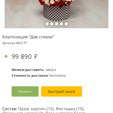
Оплата
заказа
Условия
доставки
Композиция "Две стихии"
Бонусная
Артикул MCC77
программа
Корпоративным
99 890
клиентам
Обратная
связь
Можем доставить:
завтра
Стоимость доставки:
бесплатно
О
компании
Быстрый заказ!
Заказать
Change
language
to
English
Состав:
Оазис кирпич (15), Фисташка (10),