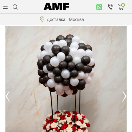
0
Личный
кабинет
Доставка:
Москва
Музыкальная
коллекция
Цветы
Композиции
"ВАУ"!!!
Коллекции!!!
Розы
Подарки