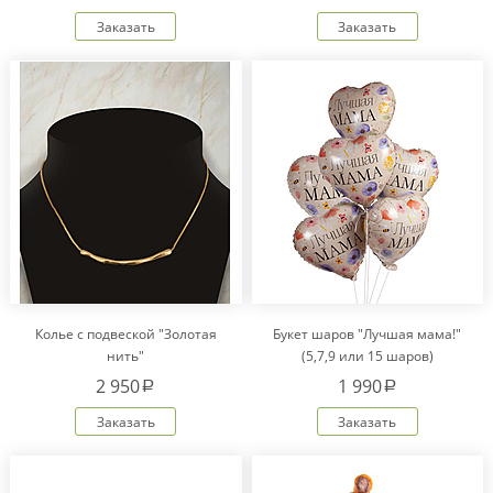
Заказать
Заказать
Колье с подвеской "Золотая
Букет шаров "Лучшая мама!"
нить"
(5,7,9 или 15 шаров)
2 950
1 990
a
a
Заказать
Заказать