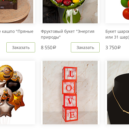
е кашпо "Пряные
Фруктовый букет "Энергия
Букет шаров
природы"
или 31 шар
8 550
3 750
Заказать
Заказать
a
a