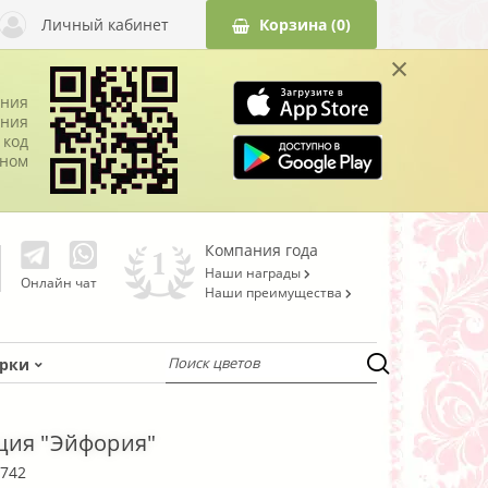
Личный кабинет
Корзина
(0)
×
ания
ния
 код
оном
Компания года
Наши награды
Онлайн чат
Наши преимущества
рки
ция "Эйфория"
742