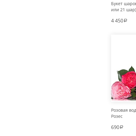
Букет шаров
или 21 шар
4 450
a
Розовая во
Розес
690
a