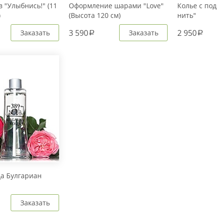
 "Улыбнись!" (11
Оформление шарами "Love"
Колье с под
)
(Высота 120 см)
нить"
3 590
2 950
Заказать
Заказать
a
a
да Булгариан
Заказать