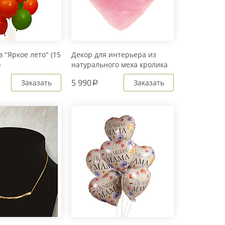
 "Яркое лето" (15
Декор для интерьера из
)
натурального меха кролика
Рекс "Сердце" IM20601
5 990
Заказать
Заказать
a