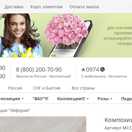
Доставка
Корп. клиентам
Оплата заказа
для скачив
приложе
отсканируйте
телеф
90
8 (800) 200-70-90
0974
90
Звонок по России - бесплатный
С мобильного - бесплатно
Россия
СНГ и Балтия
Все страны
мпозиции
"ВАУ"!!!
Коллекции!!!
Розы
Пода
ция "Эйфория"
Компози
Артикул MCC