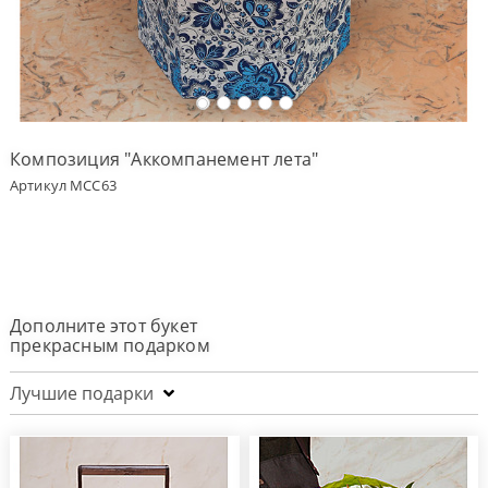
Оплата
заказа
Условия
доставки
Композиция "Аккомпанемент лета"
Бонусная
Артикул MCC63
программа
Корпоративным
клиентам
Обратная
связь
Дополните этот букет
О
прекрасным подарком
компании
Лучшие подарки
Change
language
to
English