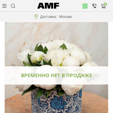
0
Личный
кабинет
Доставка:
Москва
Музыкальная
коллекция
Цветы
Композиции
"ВАУ"!!!
ВРЕМЕННО НЕТ В ПРОДАЖЕ
Коллекции!!!
Розы
Подарки