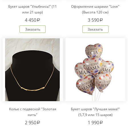
Букет шаров "Улыбнись!" (11
Оформление шарами "Love"
или 21 шар)
(Высота 120 см)
4 450
3 590
a
a
Заказать
Заказать
Колье с подвеской "Золотая
Букет шаров "Лучшая мама!"
нить"
(5,7,9 или 15 шаров)
2 950
1 990
a
a