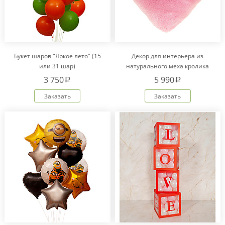
Букет шаров "Яркое лето" (15
Декор для интерьера из
или 31 шар)
натурального меха кролика
Рекс "Сердце" IM20601
3 750
5 990
a
a
Заказать
Заказать