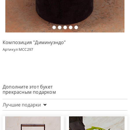
Оплата
заказа
Условия
доставки
Композиция "Диминуэндо"
Бонусная
Артикул MCC297
программа
Корпоративным
клиентам
Обратная
связь
Дополните этот букет
О
прекрасным подарком
компании
Лучшие подарки
Change
language
to
English