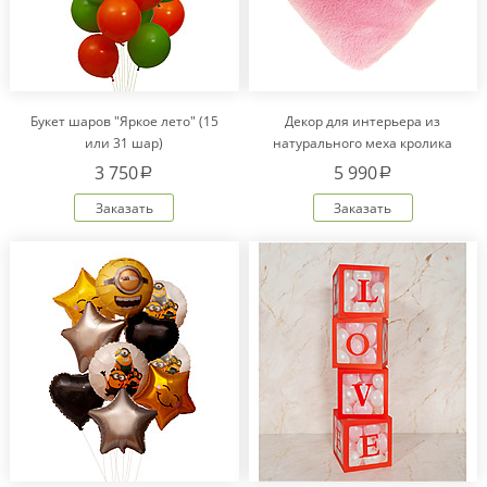
Букет шаров "Яркое лето" (15
Декор для интерьера из
или 31 шар)
натурального меха кролика
Рекс "Сердце" IM20601
3 750
5 990
a
a
Заказать
Заказать