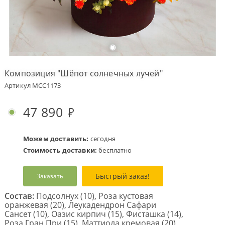
Оплата
заказа
Условия
доставки
Композиция "Шёпот солнечных лучей"
Бонусная
Артикул MCC1173
программа
Корпоративным
47 890
клиентам
Обратная
связь
Можем доставить:
сегодня
Стоимость доставки:
бесплатно
О
компании
Быстрый заказ!
Заказать
Change
language
Состав:
Подсолнух (10), Роза кустовая
to
оранжевая (20), Леукадендрон Сафари
English
Сансет (10), Оазис кирпич (15), Фисташка (14),
Роза Гран При (15), Маттиола кремовая (20),