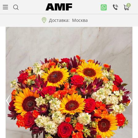
0
Личный
кабинет
Доставка:
Москва
Музыкальная
коллекция
Цветы
Композиции
"ВАУ"!!!
Коллекции!!!
Розы
Подарки