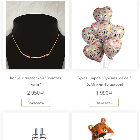
Колье с подвеской "Золотая
Букет шаров "Лучшая мама!"
нить"
(5,7,9 или 15 шаров)
2 950
1 990
a
a
Заказать
Заказать