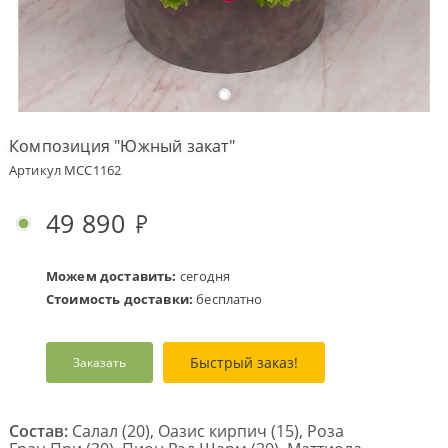
Оплата
заказа
Условия
доставки
Композиция "Южный закат"
Бонусная
Артикул MCC1162
программа
Корпоративным
49 890
клиентам
Обратная
связь
Можем доставить:
сегодня
Стоимость доставки:
бесплатно
О
компании
Быстрый заказ!
Заказать
Change
language
to
English
Состав:
Салал (20), Оазис кирпич (15), Роза