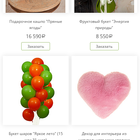
Подарочное кашпо "Пряные
Фруктовый букет "Энергия
ягоды"
природы"
16 590
8 550
a
a
Заказать
Заказать
Букет шаров "Яркое лето" (15
Декор для интерьера из
или 31 шар)
натурального меха кролика