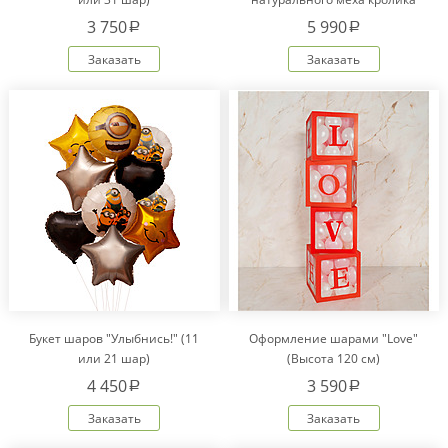
Рекс "Сердце" IM20601
3 750
5 990
a
a
Заказать
Заказать
Букет шаров "Улыбнись!" (11
Оформление шарами "Love"
или 21 шар)
(Высота 120 см)
4 450
3 590
a
a
Заказать
Заказать