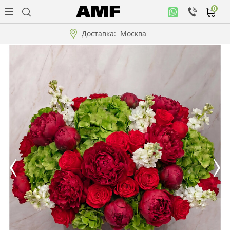
0
Личный
кабинет
Доставка:
Москва
Музыкальная
коллекция
Цветы
Композиции
"ВАУ"!!!
Коллекции!!!
Розы
Подарки