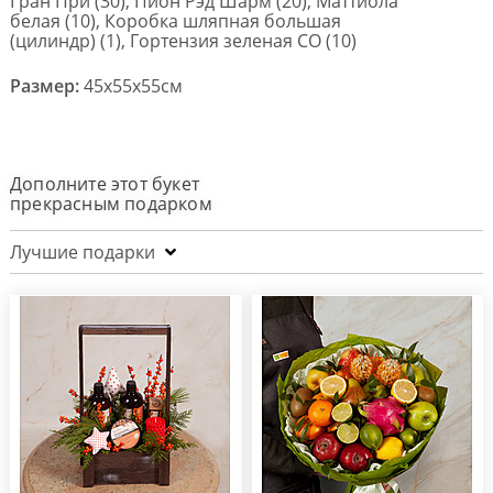
Гран При (30), Пион Рэд Шарм (20), Маттиола
белая (10), Коробка шляпная большая
(цилиндр) (1), Гортензия зеленая СО (10)
Размер:
45x55x55см
Дополните этот букет
прекрасным подарком
Лучшие подарки