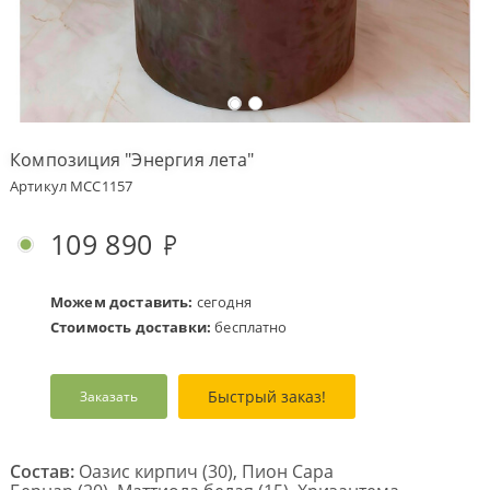
Оплата
заказа
Условия
доставки
Композиция "Энергия лета"
Бонусная
Артикул MCC1157
программа
Корпоративным
109 890
клиентам
Обратная
связь
Можем доставить:
сегодня
Стоимость доставки:
бесплатно
О
компании
Быстрый заказ!
Заказать
Change
language
to
English
Состав:
Оазис кирпич (30), Пион Сара