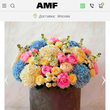
0
Личный
кабинет
Доставка:
Москва
Музыкальная
коллекция
Цветы
Композиции
"ВАУ"!!!
Коллекции!!!
Розы
Подарки