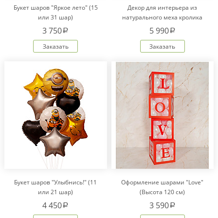
Букет шаров "Яркое лето" (15
Декор для интерьера из
или 31 шар)
натурального меха кролика
Рекс "Сердце" IM20601
3 750
5 990
a
a
Заказать
Заказать
Букет шаров "Улыбнись!" (11
Оформление шарами "Love"
или 21 шар)
(Высота 120 см)
4 450
3 590
a
a