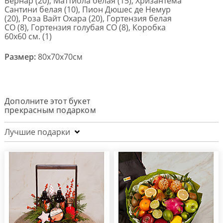
Бернар (20), Маттиола белая (15), Хризантема
Сантини белая (10), Пион Дюшес де Немур
(20), Роза Вайт Охара (20), Гортензия белая
CO (8), Гортензия голубая СО (8), Коробка
60х60 см. (1)
Размер:
80x70x70см
Дополните этот букет
прекрасным подарком
Лучшие подарки