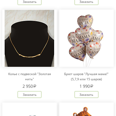
Заказать
Заказать
Колье с подвеской "Золотая
Букет шаров "Лучшая мама!"
нить"
(5,7,9 или 15 шаров)
2 950
1 990
a
a
Заказать
Заказать